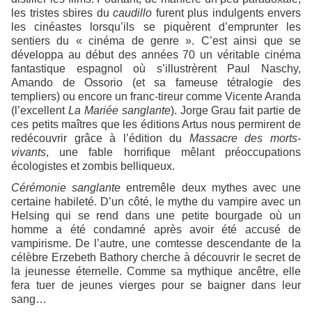
les tristes sbires du
caudillo
furent plus indulgents envers
les cinéastes lorsqu’ils se piquèrent d’emprunter les
sentiers du « cinéma de genre ». C’est ainsi que se
développa au début des années 70 un véritable cinéma
fantastique espagnol où s’illustrèrent Paul Naschy,
Amando de Ossorio (et sa fameuse tétralogie des
templiers) ou encore un franc-tireur comme Vicente Aranda
(l’excellent
La Mariée sanglante
). Jorge Grau fait partie de
ces petits maîtres que les éditions Artus nous permirent de
redécouvrir grâce à l’édition du
Massacre des morts-
vivants
, une fable horrifique mêlant préoccupations
écologistes et zombis belliqueux.
Cérémonie sanglante
entremêle deux mythes avec une
certaine habileté. D’un côté, le mythe du vampire avec un
Helsing qui se rend dans une petite bourgade où un
homme a été condamné après avoir été accusé de
vampirisme. De l’autre, une comtesse descendante de la
célèbre Erzebeth Bathory cherche à découvrir le secret de
la jeunesse éternelle. Comme sa mythique ancêtre, elle
fera tuer de jeunes vierges pour se baigner dans leur
sang…