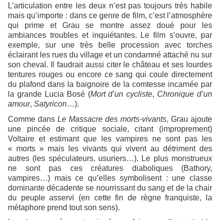
L’articulation entre les deux n’est pas toujours très habile
mais qu’importe : dans ce genre de film, c’est l’atmosphère
qui prime et Grau se montre assez doué pour les
ambiances troubles et inquiétantes. Le film s’ouvre, par
exemple, sur une très belle procession avec torches
éclairant les rues du village et un condamné attaché nu sur
son cheval. Il faudrait aussi citer le château et ses lourdes
tentures rouges ou encore ce sang qui coule directement
du plafond dans la baignoire de la comtesse incarnée par
la grande Lucia Bosé (
Mort d’un cycliste
,
Chronique d’un
amour
,
Satyricon
…).
Comme dans
Le Massacre des morts-vivants
, Grau ajoute
une pincée de critique sociale, citant (improprement)
Voltaire et estimant que les vampires ne sont pas les
« morts » mais les vivants qui vivent au détriment des
autres (les spéculateurs, usuriers…). Le plus monstrueux
ne sont pas ces créatures diaboliques (Bathory,
vampires…) mais ce qu’elles symbolisent : une classe
dominante décadente se nourrissant du sang et de la chair
du peuple asservi (en cette fin de règne franquiste, la
métaphore prend tout son sens).