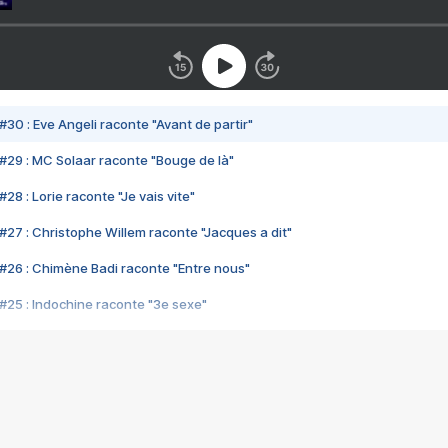
#30 : Eve Angeli raconte "Avant de partir"
#29 : MC Solaar raconte "Bouge de là"
28 : Lorie raconte "Je vais vite"
#27 : Christophe Willem raconte "Jacques a dit"
#26 : Chimène Badi raconte "Entre nous"
#25 : Indochine raconte "3e sexe"
#24 : Zaho raconte "C'est chelou"
#23 : Patrick Bruel raconte "Au café des délices"
#22 : Kyo raconte "Le chemin"