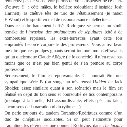
remerciez pas de vous avoir permis de vous dispenser de ce chef-
d’œuvre !)
; côté mâles, le bellâtre redoublant (l’insipide Josh
Hartnett), la chétive tête de turc de l’établissement (le nabot
E.Wood) et le sportif en mal de reconnaissance intellectuel.
Dans ce cadre hautement balisé, Rodriguez se permet un simili
remake de
l’invasion des profanateurs de sépultures
(cité à de
nombreuses reprises), les extra-terrestres ayant cette fois
empruntés l’écorce corporelle des professeurs. Vous aurez beau
me dire que ces poulpes gluants seront toujours moins effrayants
qu’un quelconque Claude Allègre (je le concède), il n’en reste pas
moins que ce n’est pas bien gentil de s’en prendre au corps
professoral !
Sérieusement, le film est épouvantable. Ca pourrait être une
sympathique série B (on songe au très réussi
Hidden
de Jack
Sholder, assez similaire quant à son scénario) mais le film est
réalisé en dépit du bon sens et boursouflé de tics contemporains
(montage à la truelle, BO assourdissante, effets spéciaux laids,
aucun sens de la narration ni du rythme…)
On parle toujours du tandem Tarantino/Rodriguez comme d’un
duo de cinéphiles incollables. Si on peut l’admettre pour
Tarantino, les références que donnent Rodriguez dans
The faculty