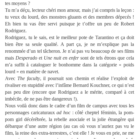
tes moyens ?
Tu m’a déçu, lecteur chéri mon amour, mais j’ai compris la leçon :
tu veux du lourd, des monstres gluants et des membres dépecés !
Eh bien tu vas être servi puisque je t’offre un peu de Robert
Rodriguez.
Rodriguez, tu le sais, est le meilleur pote de Tarantino et ça doit
bien être sa seule qualité. A part ça, je ne m’explique pas la
renommée d’un tel tâcheron. Je n’ai pas vu beaucoup de ses films
mais
Desperado
et
Une nuit en enfer
sont de tels étrons que cela
m’a suffit à cataloguer le bonhomme dans la catégorie « poids
lourd » en matière de navet.
Avec
The faculty
, il poursuit son chemin et réalise l’exploit de
rivaliser en stupidité avec l’infâme Bernard Kouchner, ce qui n’est
pas peu dire (encore que Rodriguez a le mérite, comparé à cet
imbécile, de ne pas être dangereux !).
Nous voilà donc dans le cadre d’un film de campus avec tous les
personnages caricaturaux
ad hoc
: côté cheptel féminin, la pom-
pom girl décérébrée, la rebelle asociale et la jolie étrangère qui
débarque d’une autre région (au cas où vous n’auriez pas vu le
film, la reine des extra-terrestres, c’est elle ! Je vous en prie, ne me