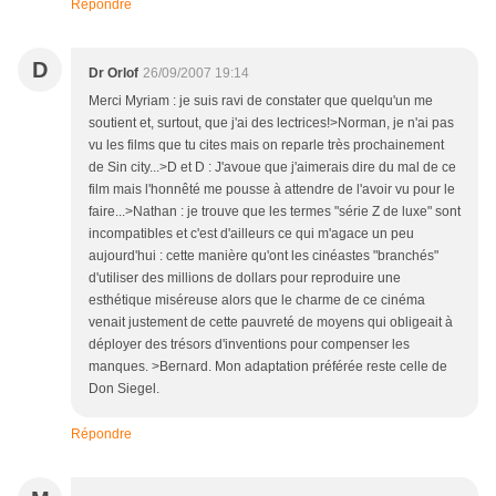
Répondre
D
Dr Orlof
26/09/2007 19:14
Merci Myriam : je suis ravi de constater que quelqu'un me
soutient et, surtout, que j'ai des lectrices!>Norman, je n'ai pas
vu les films que tu cites mais on reparle très prochainement
de Sin city...>D et D : J'avoue que j'aimerais dire du mal de ce
film mais l'honnêté me pousse à attendre de l'avoir vu pour le
faire...>Nathan : je trouve que les termes "série Z de luxe" sont
incompatibles et c'est d'ailleurs ce qui m'agace un peu
aujourd'hui : cette manière qu'ont les cinéastes "branchés"
d'utiliser des millions de dollars pour reproduire une
esthétique miséreuse alors que le charme de ce cinéma
venait justement de cette pauvreté de moyens qui obligeait à
déployer des trésors d'inventions pour compenser les
manques. >Bernard. Mon adaptation préférée reste celle de
Don Siegel.
Répondre