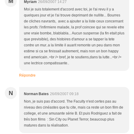
M
Myriam
26/09/2007 14:27
Moi je suis totalement d'accord avec toi, je l'ai revu il y a
quelques jour et je l'ai trouve deprimant de nullite... Bourres
de cliches navrants, avec a ajouter a la liste ceux concernant
les profs: l'infirmiere malade, la prof coincee qui se revele etre
une vraie bombe, blablabla... Aucun suspense (la fin etait plus
que previsible), des histoires d'amour a se tapper la tete
contre un mur..a la limite il auarit remonte un peu dans mon
estime si ca se finissait autrement, mais non un bon happy
end americain..<br /> bref, je te soutiens,dans ta lutte...<br />
une lectrice compatissante..
Répondre
N
Norman Bates
26/09/2007 09:18
Non, je suis pas d'accord. The Faculty n'est certes pas au
niveau des cinéastes que tu cite, mais ca reste un bon film de
college, et une amusante série B. Et puis Rodriguez a fait de
trés bon films : Sin City ou Planet Terror, beaucoup plus
matures dans la réalisation.