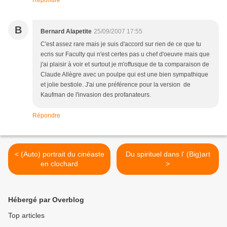
Répondre
B
Bernard Alapetite
25/09/2007 17:55
C'est assez rare mais je suis d'accord sur rien de ce que tu
ecris sur Faculty qui n'est certes pas u chef d'oeuvre mais que
j'ai plaisir à voir et surtout je m'offusque de ta comparaison de
Claude Allègre avec un poulpe qui est une bien sympathique
et jolie bestiole. J'ai une préférence pour la version de
Kaufman de l'invasion des profanateurs.
Répondre
< (Auto) portrait du cinéaste
Du spirituel dans l' (Big)art
en clochard
>
Hébergé par Overblog
Top articles