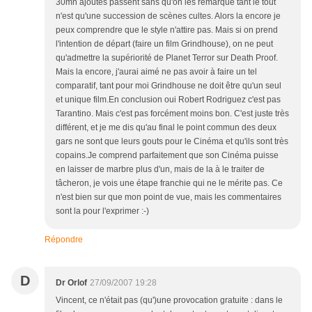
30mn ajoutés passent sans qu'on les remarque tant le tout
n'est qu'une succession de scènes cultes. Alors la encore je
peux comprendre que le style n'attire pas. Mais si on prend
l'intention de départ (faire un film Grindhouse), on ne peut
qu'admettre la supériorité de Planet Terror sur Death Proof.
Mais la encore, j'aurai aimé ne pas avoir à faire un tel
comparatif, tant pour moi Grindhouse ne doit être qu'un seul
et unique film.En conclusion oui Robert Rodriguez c'est pas
Tarantino. Mais c'est pas forcément moins bon. C'est juste très
différent, et je me dis qu'au final le point commun des deux
gars ne sont que leurs gouts pour le Cinéma et qu'ils sont très
copains.Je comprend parfaitement que son Cinéma puisse
en laisser de marbre plus d'un, mais de la à le traiter de
tâcheron, je vois une étape franchie qui ne le mérite pas. Ce
n'est bien sur que mon point de vue, mais les commentaires
sont la pour l'exprimer :-)
Répondre
D
Dr Orlof
27/09/2007 19:28
Vincent, ce n'était pas (qu')une provocation gratuite : dans le