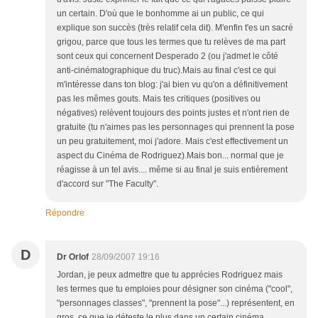
un certain. D'où que le bonhomme ai un public, ce qui
explique son succès (très relatif cela dit). M'enfin t'es un sacré
grigou, parce que tous les termes que tu relèves de ma part
sont ceux qui concernent Desperado 2 (ou j'admet le côté
anti-cinématographique du truc).Mais au final c'est ce qui
m'intéresse dans ton blog: j'ai bien vu qu'on a définitivement
pas les mêmes gouts. Mais tes critiques (positives ou
négatives) relèvent toujours des points justes et n'ont rien de
gratuite (tu n'aimes pas les personnages qui prennent la pose
un peu gratuitement, moi j'adore. Mais c'est effectivement un
aspect du Cinéma de Rodriguez).Mais bon... normal que je
réagisse à un tel avis.... même si au final je suis entièrement
d'accord sur "The Faculty".
Répondre
D
Dr Orlof
28/09/2007 19:16
Jordan, je peux admettre que tu apprécies Rodriguez mais
les termes que tu emploies pour désigner son cinéma ("cool",
"personnages classes", "prennent la pose"...) représentent, en
gros, ce que je déteste le plus dans un certain cinéma