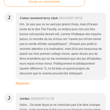
Ajouter un commentaire
J
J'aime rarement larry clark
06/10/2007 08:55
Hm. Je sais que ca ne vaut pas grand chose, mais j\\\'avais
envie de le dire.The Faculty, ca restera pour moi une tres
bonne nuit passée devant m6, comme l\\\'attaque des requins
tueurs, le monstre du lac et tous ces "navets qui n\\\'ont meme
pas le merite d\\\'etre sympathiques". J\\\'avais pas porté la
moindre attention a la realisation, mais j\\\'ai pris beaucoup de
plaisir sur mon premier college movie, apres douze ans de
films et telefilms qui ne me montraient que des tas d\\\'adultes,
leurs repas et leur ennui. Politiquement et artistiquement
(quelle difference ?), ce fut deja un grand progres de
decouvrir que le cinema pouvait etre distrayant.
Répondre
J
Jordan
29/09/2007 01:39
Huhu... De toute façon je ne cherchais pas à te faire changer
d'avis. Juste exprimer le fait que ce qui t'agaces puisse plaire