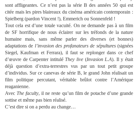
sont affligeantes. Ce n’est pas la série B des années 50 qui est
citée mais les pires blaireaux du cinéma américain contemporain :
Spielberg (pardon Vincent !), Emmerich ou Sonnenfeld !
Tout cela est d’une totale vacuité. On ne demande pas à un film
de SF horrifique de nous éclairer sur les tréfonds de la nature
humaine mais, sans même parler des diverses (et bonnes)
adaptations de
l’invasion des profanateurs de sépultures
(signées
Siegel, Kaufman et Ferrara), il faut se replonger dans ce chef
d’œuvre de Carpenter intitulé
They live
(
Invasion L.A
). Il y était
déjà question d’extra-terrestres vus par un tout petit groupe
d’individus. Sur ce canevas de série B, le grand John réalisait un
film politique percutant, véritable brûlot contre l’Amérique
reaganienne.
Avec
The faculty
, il ne reste qu’un film de potache d’une grande
sottise et même pas bien réalisé.
C’est dire si on a perdu au change…