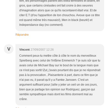
film, les personnages parlent des extra-terrestres et disent, en
gros, que certains cinéastes ont fait croire à des oeuvres
d'imagination alors que ce qu'ils racontaient était vrai. Et de
citer E.T (d'ou l'apparition de ton chouchou. Avoue que ce titre
est quand même très mauvais!), Men in black (beurk!) et
Independance day (no comment).
Répondre
V
Vincent
27/09/2007 12:26
Comment peux-tu mettre côte à côte le nom du merveilleux
Spielberg avec celui de l'infâme Emmerich ? je suis sûr que tu
avais celui de Michael Bay sur le bout de la langue mais que
ce n'est pas sortit !Zut, j'avais pourtant dis que je ne répondrait
pas à la provocation...Plaisanterie à part, dans ce film que je
n'ai pas vu, il parait qu'il y a Famke Janssen. C'est un
argument suffisant pour j'aille y jeter un oeil un de ces jours,
bien que je partage ton opinion sur Rodriguez, garçon qui
semble sympathique mais dont les films donnent mal au
crâne.