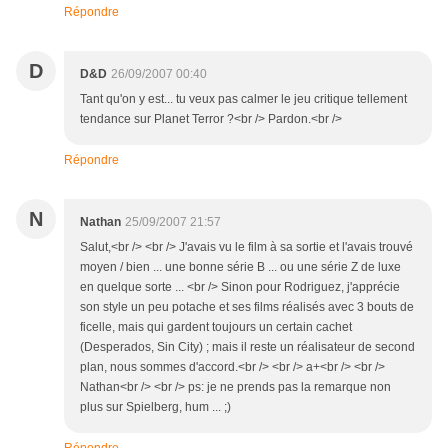
Répondre
D
D&D
26/09/2007 00:40
Tant qu'on y est... tu veux pas calmer le jeu critique tellement
tendance sur Planet Terror ?<br /> Pardon.<br />
Répondre
N
Nathan
25/09/2007 21:57
Salut,<br /> <br /> J'avais vu le film à sa sortie et l'avais trouvé
moyen / bien ... une bonne série B ... ou une série Z de luxe
en quelque sorte ... <br /> Sinon pour Rodriguez, j'apprécie
son style un peu potache et ses films réalisés avec 3 bouts de
ficelle, mais qui gardent toujours un certain cachet
(Desperados, Sin City) ; mais il reste un réalisateur de second
plan, nous sommes d'accord.<br /> <br /> a+<br /> <br />
Nathan<br /> <br /> ps: je ne prends pas la remarque non
plus sur Spielberg, hum ... ;)