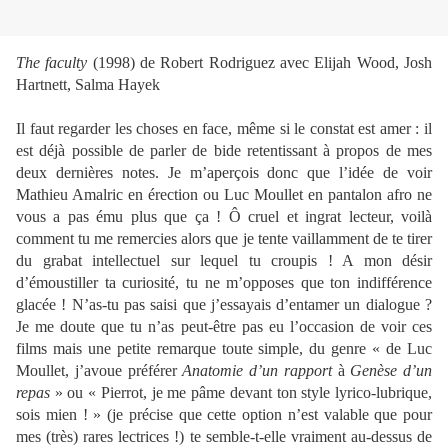
The faculty
(1998) de Robert Rodriguez avec Elijah Wood, Josh
Hartnett, Salma Hayek
Il faut regarder les choses en face, même si le constat est amer : il
est déjà possible de parler de bide retentissant à propos de mes
deux dernières notes. Je m’aperçois donc que l’idée de voir
Mathieu Amalric en érection ou Luc Moullet en pantalon afro ne
vous a pas ému plus que ça ! Ô cruel et ingrat lecteur, voilà
comment tu me remercies alors que je tente vaillamment de te tirer
du grabat intellectuel sur lequel tu croupis ! A mon désir
d’émoustiller ta curiosité, tu ne m’opposes que ton indifférence
glacée ! N’as-tu pas saisi que j’essayais d’entamer un dialogue ?
Je me doute que tu n’as peut-être pas eu l’occasion de voir ces
films mais une petite remarque toute simple, du genre « de Luc
Moullet, j’avoue préférer
Anatomie d’un rapport
à
Genèse d’un
repas
» ou « Pierrot, je me pâme devant ton style lyrico-lubrique,
sois mien ! » (je précise que cette option n’est valable que pour
mes (très) rares lectrices !) te semble-t-elle vraiment au-dessus de