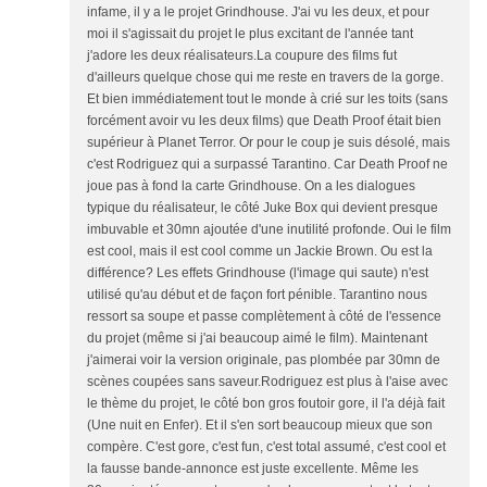
infame, il y a le projet Grindhouse. J'ai vu les deux, et pour
moi il s'agissait du projet le plus excitant de l'année tant
j'adore les deux réalisateurs.La coupure des films fut
d'ailleurs quelque chose qui me reste en travers de la gorge.
Et bien immédiatement tout le monde à crié sur les toits (sans
forcément avoir vu les deux films) que Death Proof était bien
supérieur à Planet Terror. Or pour le coup je suis désolé, mais
c'est Rodriguez qui a surpassé Tarantino. Car Death Proof ne
joue pas à fond la carte Grindhouse. On a les dialogues
typique du réalisateur, le côté Juke Box qui devient presque
imbuvable et 30mn ajoutée d'une inutilité profonde. Oui le film
est cool, mais il est cool comme un Jackie Brown. Ou est la
différence? Les effets Grindhouse (l'image qui saute) n'est
utilisé qu'au début et de façon fort pénible. Tarantino nous
ressort sa soupe et passe complètement à côté de l'essence
du projet (même si j'ai beaucoup aimé le film). Maintenant
j'aimerai voir la version originale, pas plombée par 30mn de
scènes coupées sans saveur.Rodriguez est plus à l'aise avec
le thème du projet, le côté bon gros foutoir gore, il l'a déjà fait
(Une nuit en Enfer). Et il s'en sort beaucoup mieux que son
compère. C'est gore, c'est fun, c'est total assumé, c'est cool et
la fausse bande-annonce est juste excellente. Même les