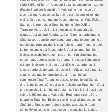
série Z (Planet Terror). Alors oui il a fait beaucoup de nazeries
(Putain Sharkboy jveux dire!). Mais j'aime le principe qu'il
touche à tout. Alors certes Tarantino est très bon, et loin de
moi l'idée de penser que un Desperado vaut un Pulp Fiction.
Sauf que je reproche à Tarantino de ne faire QUE tu
Tarantino. Alors oui, il le fait bien, mais niveau prise de
risques c'est faiblard.Rodriguez à un Cinéma bordélique, un
Cinéma cool, donc je peux comprendre que le bonhomme en
rebute plus d'un tant des fois on frole le grand n'importe quoi.
Le bon exemple est Desperado 2: c'est un super bon trip!
Mais ce n'est définitivement pas un bon film. Sauf que les
personnages sont classes, ils prennent la pose, l'ambiance
est cool. Mais c'est vrai que c'est difficile d'aborder un si
joyeux bordel.Je ne parlerai pas de Sin City qui est à part. La
seule chose que je reproche et qui m'a fait (hélas)
commencer à haïr Tarantino, c'est cette ineptie qui était de
dire "la meilleure scène est celle réalisée par Tarantino". C'est
une mauvaise foi terrible et d'autant qu'il n'a fait lui aussi que
suivre la BD originale. Mais voila, Rodriguez c'est le frère
batard de Tarantino. Et aimer ses films ça fait beaucoup moin
Cinéphile. Tandis que l'autre c'est très acceptable (quel
génie!!!!)Mais dans le royaume de la mauvaise foi la plus