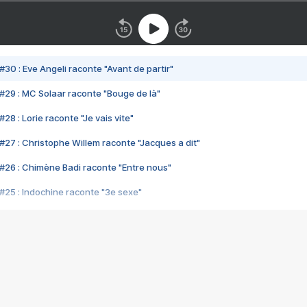
#30 : Eve Angeli raconte "Avant de partir"
#29 : MC Solaar raconte "Bouge de là"
28 : Lorie raconte "Je vais vite"
#27 : Christophe Willem raconte "Jacques a dit"
#26 : Chimène Badi raconte "Entre nous"
#25 : Indochine raconte "3e sexe"
#24 : Zaho raconte "C'est chelou"
#23 : Patrick Bruel raconte "Au café des délices"
#22 : Kyo raconte "Le chemin"
#21 : Nolwenn Leroy raconte "Cassé"