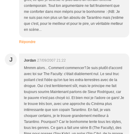
contemporain. Tout ton argumentaire ne fait finalement que
me conforter dans mon mépris pour le bonhomme :-)NB: Je
ne suis pas non plus un fan absolu de Tarantino mais j'estime
que c'est, pour le meilleur et pour le pire, un véritable metteur
en scène...
Répondre
J
Jordan
27/09/2007 21:22
Mmmm alors... Comment commencer?Je suis plutôt d'accord
avec toi sur The Faculty: c'était diablement nul. Le seul truc
poilant c'est l'idée qu'on tue les extra-terrestres avec de la
drogue. Oui c'est terriblement sôt, mais le principe me fait
toujours sourire.Maintenant parlons de Sieur Rodriguez, car
le pauvre n'est pas choyé ici. Et bien moi je l'adore ce gars! Je
le trouve très bon, avec une approche du Cinéma plus
intéressante que son copain Tarantino. En fait, je vais
choquer certains, je le trouve grandement meilleur à
Tarantino. Pourquoi? Car le bonhomme tente tous les styles,
tous les genres. Ce gars a fait une série B (The Faculty), des
films pour gosses (Spy Kids), un polar (Sin City), de la grosse