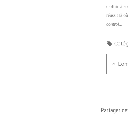
d'offrir à 
réussit là 
control.
..
Catég
L'o
Partager cet