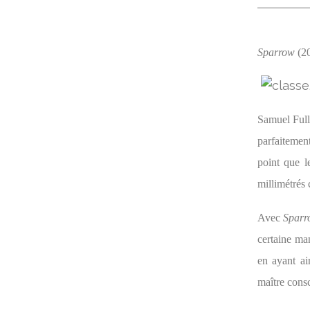
Sparrow
(20
Samuel Full
parfaitement
point que l
millimétrés
Avec
Spar
certaine ma
en ayant a
maître consc