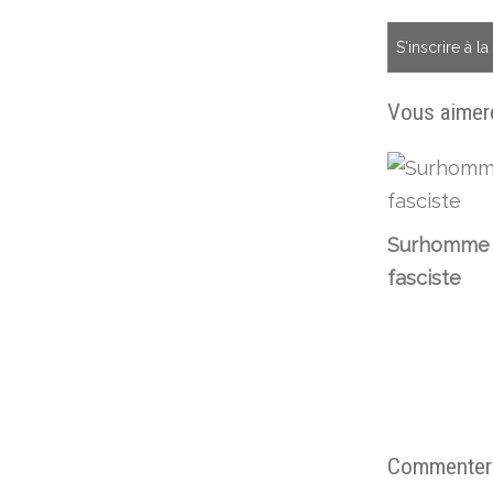
S'inscrire à l
Vous aimere
Surhomme
fasciste
Commenter c