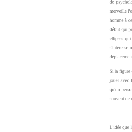
de psycholo
merveille l
homme à cel
début qui p
ellipses qui
s'intéresse
déplacements
Si la figure
jouer avec l
qu'un perso
souvent de 
L'idée que 