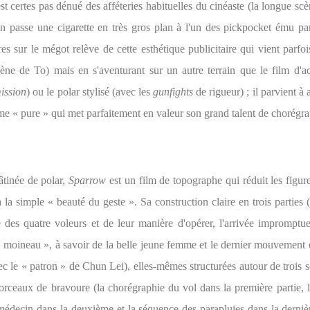
st certes pas dénué des afféteries habituelles du cinéaste (la longue scè
n passe une cigarette en très gros plan à l'un des pickpocket ému par
es sur le mégot relève de cette esthétique publicitaire qui vient parfoi
ène de To) mais en s'aventurant sur un autre terrain que le film d'a
ission
) ou le polar stylisé (avec les
gunfights
de rigueur) ; il parvient à 
me « pure » qui met parfaitement en valeur son grand talent de chorégr
tinée de polar,
Sparrow
est un film de topographe qui réduit les figur
la simple « beauté du geste ». Sa construction claire en trois parties 
 des quatre voleurs et de leur manière d'opérer, l'arrivée impromptu
 moineau », à savoir de la belle jeune femme et le dernier mouvement o
ec le « patron » de Chun Lei), elles-mêmes structurées autour de trois 
rceaux de bravoure (la chorégraphie du vol dans la première partie, 
médecin dans la deuxième et la séquence des parapluies dans la dernièr