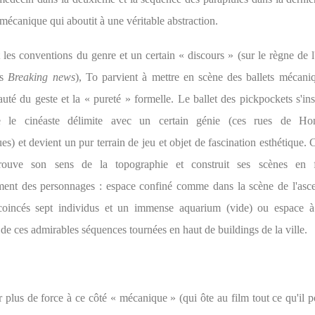
mécanique qui aboutit à une véritable abstraction.
 les conventions du genre et un certain « discours » (sur le règne de l
ns
Breaking news
), To parvient à mettre en scène des ballets mécani
uté du geste et la « pureté » formelle. Le ballet des pickpockets s'in
 le cinéaste délimite avec un certain génie (ces rues de H
es) et devient un pur terrain de jeu et objet de fascination esthétique
rouve son sens de la topographie et construit ses scènes en 
ment des personnages : espace confiné comme dans la scène de l'asc
coincés sept individus et un immense aquarium (vide) ou espace à
e ces admirables séquences tournées en haut de buildings de la ville.
plus de force à ce côté « mécanique » (qui ôte au film tout ce qu'il p