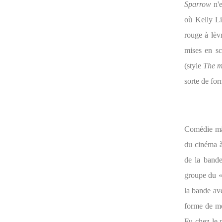
Sparrow
n'e
où Kelly Li
rouge à lèvr
mises en sc
(style
The m
sorte de for
Comédie mâ
du cinéma à 
de la bande
groupe du «
la bande av
forme de mo
Fu chez le 