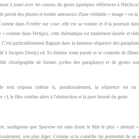
'amuse à jouer avec les canons du genre (quelques références à Hitchcoc
de prend des photos et tombe amoureux d'une véritable « image » en la
 Comme dans
Fenêtre sur cour
, elle est sa voisine et il la poursuit dan
gle » comme dans
Vertigo
), cette thématique est totalement épurée et réd
C'est particulièrement flagrant dans la fameuse séquence des paraplu
é à Jacques Demy) où To élimine toute parole et se contente de filmer 
ble chorégraphie de formes (celles des parapluies) et de gestes so
de tout oripeau (même si, paradoxalement, la séquence est u
 »), le film confine alors à l'abstraction et la pure beauté du geste.
ure, soulignons que
Sparrow
est sans doute le film le plus « abstrait 
doxalement, son plus léger. Comme si la comédie lui permettait de se r