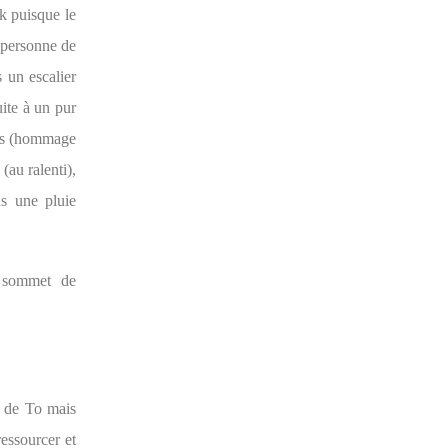
k puisque le
 personne de
s un escalier
uite à un pur
ies (hommage
(au ralenti),
us une pluie
n sommet de
» de To mais
essourcer et