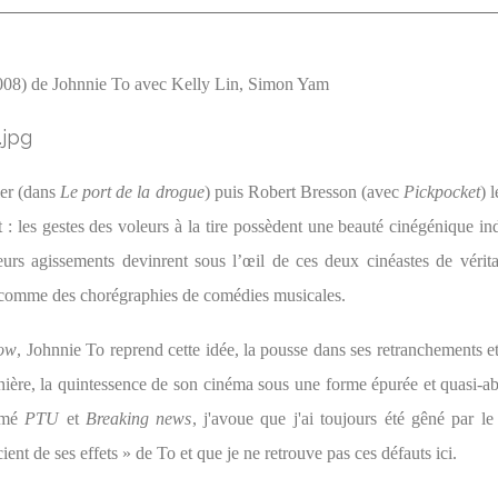
08) de Johnnie To avec Kelly Lin, Simon Yam
er (dans
Le port de la drogue
) puis Robert Bresson (avec
Pickpocket
) 
 : les gestes des voleurs à la tire possèdent une beauté cinégénique i
eurs agissements devinrent sous l’œil de ces deux cinéastes de véritab
 comme des chorégraphies de comédies musicales.
row
, Johnnie To reprend cette idée, la pousse dans ses retranchements et
nière, la quintessence de son cinéma sous une forme épurée et quasi-abs
imé
PTU
et
Breaking news
, j'avoue que j'ai toujours été gêné par le
ient de ses effets » de To et que je ne retrouve pas ces défauts ici.