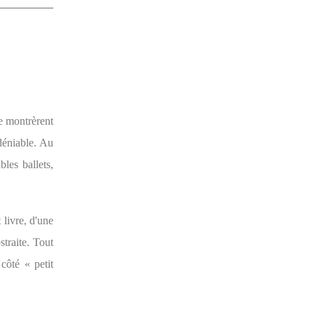
le montrèrent
ndéniable. Au
les ballets,
 livre, d'une
traite. Tout
 côté « petit