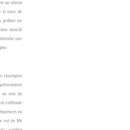
ne au ralenti
 la trace de
s polluer les
ction musclé
atteindre une
aphe.
es classiques
(présentation
e au sein du
ù s'affronte
séquences en
le vol de Mr
e) ; confère