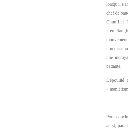
lorsqu'il s
chef de ban
Chun Lei.
« en trian
mouvement. 
non dissimul
une incroya
battante.
Dépouillé 
« maniérisme
Pour concl
aussi, para