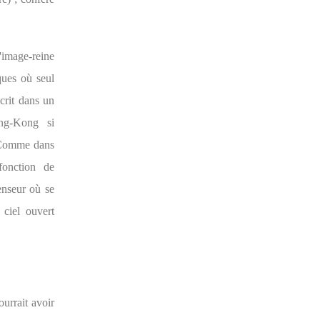
'image-reine
ques où seul
scrit dans un
ong-Kong si
. Comme dans
fonction de
enseur où se
 ciel ouvert
ourrait avoir