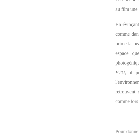
au film une 
En évinçant
comme da
prime la bea
espace que
photogéniqu
PTU
, il p
l'environne
retrouvent 
comme lors d
Pour donner 