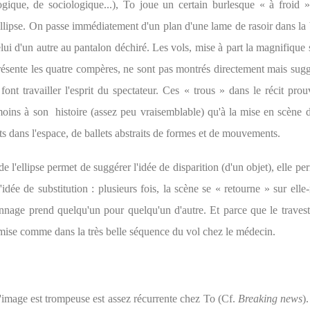
gique, de sociologique...), To joue un certain burlesque « à froid 
'ellipse. On passe immédiatement d'un plan d'une lame de rasoir dans la
ui d'un autre au pantalon déchiré. Les vols, mise à part la magnifique
résente les quatre compères, ne sont pas montrés directement mais sugg
 font travailler l'esprit du spectateur. Ces « trous » dans le récit pr
 moins à son histoire (assez peu vraisemblable) qu'à la mise en scène d
 dans l'espace, de ballets abstraits de formes et de mouvements.
 de l'ellipse permet de suggérer l'idée de disparition (d'un objet), elle pe
'idée de substitution : plusieurs fois, la scène se « retourne » sur el
nnage prend quelqu'un pour quelqu'un d'autre. Et parce que le travest
mise comme dans la très belle séquence du vol chez le médecin.
l'image est trompeuse est assez récurrente chez To (Cf.
Breaking news
)