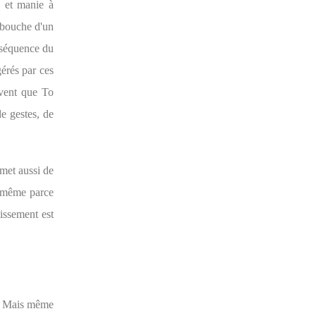
» et manie à
 bouche d'un
 séquence du
érés par ces
ouvent que To
e gestes, de
rmet aussi de
le-même parce
issement est
. Mais même