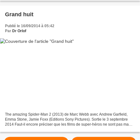
Grand huit
Publié le 16/09/2014 à 05:42
Par
Dr Orlof
The amazing Spider-Man 2 (2013) de Marc Webb avec Andrew Garfield,
Emma Stone, Jamie Foxx (Editions Sony Pictures). Sortie le 3 septembre
2014 Faut-il encore préciser que les films de super-héros ne sont pas ma
tasse de thé ? Que j'ai du mal à me passionner...