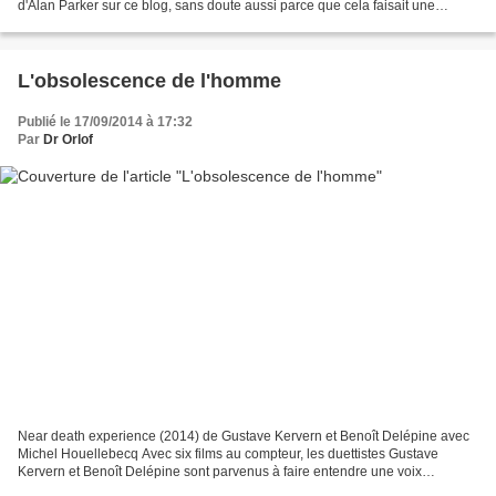
d'Alan Parker sur ce blog, sans doute aussi parce que cela faisait une
éternité que je n'avais pas vu un...
L'obsolescence de l'homme
Publié le 17/09/2014 à 17:32
Par
Dr Orlof
Near death experience (2014) de Gustave Kervern et Benoît Delépine avec
Michel Houellebecq Avec six films au compteur, les duettistes Gustave
Kervern et Benoît Delépine sont parvenus à faire entendre une voix
singulière au cœur du genre sinistré de la...