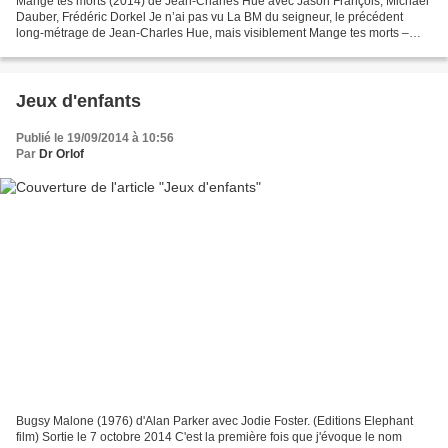
Mange tes morts (2014) de Jean-Charles Hue avec Jason François, Michaël
Dauber, Frédéric Dorkel Je n’ai pas vu La BM du seigneur, le précédent
long-métrage de Jean-Charles Hue, mais visiblement Mange tes morts –
sans être à proprement parler une suite-...
Jeux d'enfants
Publié le 19/09/2014 à 10:56
Par
Dr Orlof
Bugsy Malone (1976) d'Alan Parker avec Jodie Foster. (Editions Elephant
film) Sortie le 7 octobre 2014 C'est la première fois que j'évoque le nom