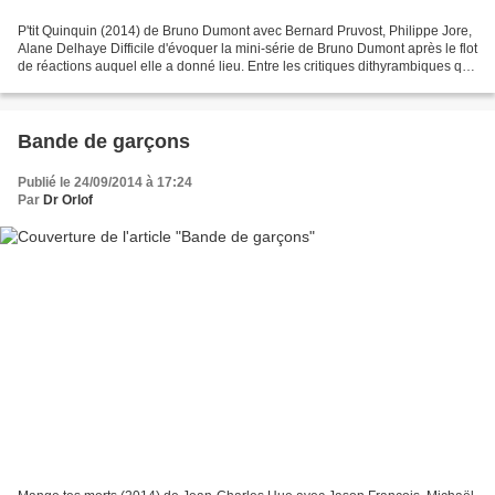
P'tit Quinquin (2014) de Bruno Dumont avec Bernard Pruvost, Philippe Jore,
Alane Delhaye Difficile d'évoquer la mini-série de Bruno Dumont après le flot
de réactions auquel elle a donné lieu. Entre les critiques dithyrambiques qui
y voient une sorte d'accomplissement...
Bande de garçons
Publié le 24/09/2014 à 17:24
Par
Dr Orlof