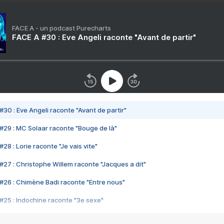
FACE A - un podcast Purecharts
FACE A #30 : Eve Angeli raconte "Avant de partir"
#30 : Eve Angeli raconte "Avant de partir"
#29 : MC Solaar raconte "Bouge de là"
28 : Lorie raconte "Je vais vite"
#27 : Christophe Willem raconte "Jacques a dit"
#26 : Chimène Badi raconte "Entre nous"
#25 : Indochine raconte "3e sexe"
#24 : Zaho raconte "C'est chelou"