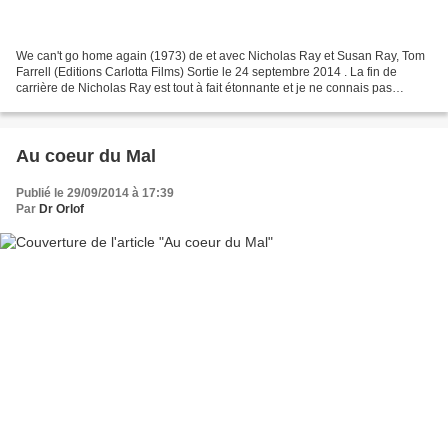
We can't go home again (1973) de et avec Nicholas Ray et Susan Ray, Tom
Farrell (Editions Carlotta Films) Sortie le 24 septembre 2014 . La fin de
carrière de Nicholas Ray est tout à fait étonnante et je ne connais pas
d'autres exemples de cinéastes venus...
Au coeur du Mal
Publié le 29/09/2014 à 17:39
Par
Dr Orlof