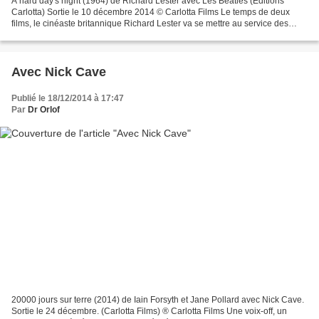
A hard day's night (1964) de Richard Lester avec Les Beatles (Editions
Carlotta) Sortie le 10 décembre 2014 © Carlotta Films Le temps de deux
films, le cinéaste britannique Richard Lester va se mettre au service des
Beatles et les mettre en scène dans...
Avec Nick Cave
Publié le 18/12/2014 à 17:47
Par
Dr Orlof
20000 jours sur terre (2014) de Iain Forsyth et Jane Pollard avec Nick Cave.
Sortie le 24 décembre. (Carlotta Films) ® Carlotta Films Une voix-off, un