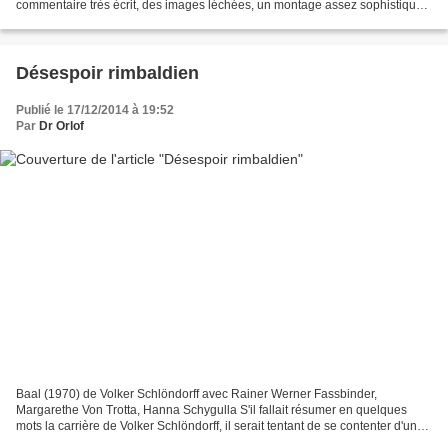
commentaire très écrit, des images léchées, un montage assez sophistiqué,
à la limite du maniérisme...
Désespoir rimbaldien
Publié le 17/12/2014 à 19:52
Par
Dr Orlof
Baal (1970) de Volker Schlöndorff avec Rainer Werner Fassbinder,
Margarethe Von Trotta, Hanna Schygulla S'il fallait résumer en quelques
mots la carrière de Volker Schlöndorff, il serait tentant de se contenter d'une
simple fiche signalétique. Elle dirait...