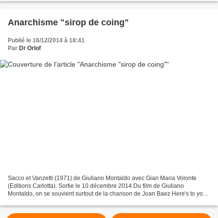
Anarchisme "sirop de coing"
Publié le 16/12/2014 à 18:41
Par
Dr Orlof
Sacco et Vanzetti (1971) de Giuliano Montaldo avec Gian Maria Volonte
(Editions Carlotta). Sortie le 10 décembre 2014 Du film de Giuliano
Montaldo, on se souvient surtout de la chanson de Joan Baez Here's to you
(musique d'Ennio Morricone) qui contribua...