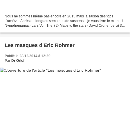
Nous ne sommes même pas encore en 2015 mais la saison des tops
s'achève. Après de longues semaines de suspense, je vous livre le mien : 1-
Nymphomaniac (Lars Von Trier) 2- Maps to the stars (David Cronenberg) 3-
P'tit Quinquin (Bruno Dumont) 4- Under...
Les masques d'Eric Rohmer
Publié le 28/12/2014 à 12:39
Par
Dr Orlof