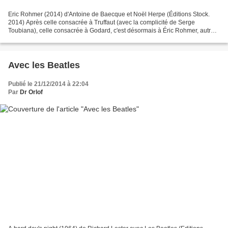
Eric Rohmer (2014) d'Antoine de Baecque et Noël Herpe (Éditions Stock.
2014) Après celle consacrée à Truffaut (avec la complicité de Serge
Toubiana), celle consacrée à Godard, c'est désormais à Éric Rohmer, autre
figure essentielle de la Nouvelle Vague,...
Avec les Beatles
Publié le 21/12/2014 à 22:04
Par
Dr Orlof