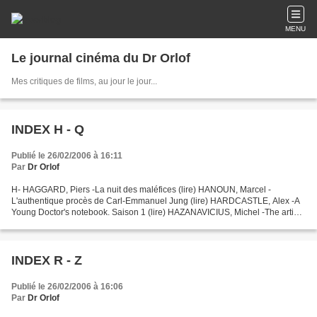
MENU
Le journal cinéma du Dr Orlof
Mes critiques de films, au jour le jour...
INDEX H - Q
Publié le 26/02/2006 à 16:11
Par
Dr Orlof
H- HAGGARD, Piers -La nuit des maléfices (lire) HANOUN, Marcel -
L'authentique procès de Carl-Emmanuel Jung (lire) HARDCASTLE, Alex -A
Young Doctor's notebook. Saison 1 (lire) HAZANAVICIUS, Michel -The artist
(lire) -OSS 117 : Le Caire, nid d'espions (lire)...
INDEX R - Z
Publié le 26/02/2006 à 16:06
Par
Dr Orlof