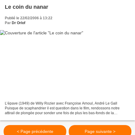
Le coin du nanar
Publié le 22/02/2006 à 13:22
Par
Dr Orlof
L’épave (1949) de Willy Rozier avec Françoise Arnoul, André Le Gall
Puisque de scaphandrier il est question dans le film, rendossons notre
attirail de plongée pour sonder une fois de plus les bas-fonds de la
cinéphilie orthodoxe et repêcher ce goûtu nanar...
< Page précédente
Page suivante >