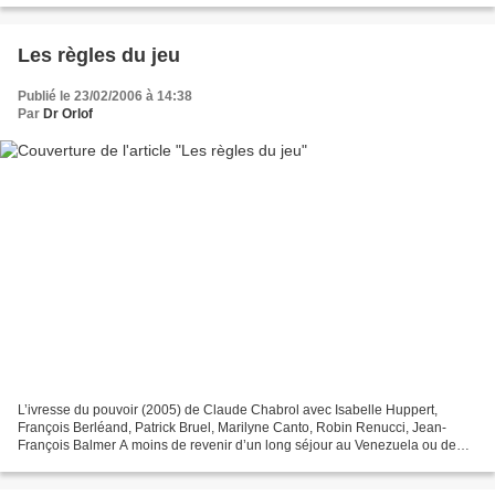
Les règles du jeu
Publié le 23/02/2006 à 14:38
Par
Dr Orlof
L’ivresse du pouvoir (2005) de Claude Chabrol avec Isabelle Huppert,
François Berléand, Patrick Bruel, Marilyne Canto, Robin Renucci, Jean-
François Balmer A moins de revenir d’un long séjour au Venezuela ou de
sortir d’une longue période d’hibernation,...