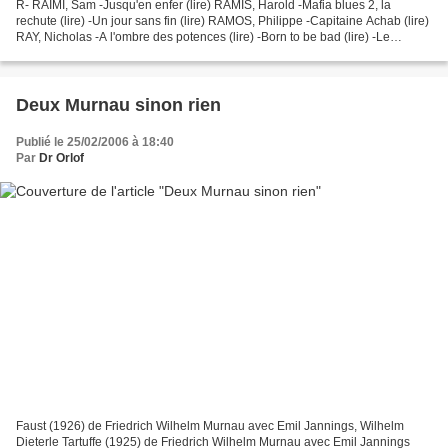
R- RAIMI, Sam -Jusqu'en enfer (lire) RAMIS, Harold -Mafia blues 2, la
rechute (lire) -Un jour sans fin (lire) RAMOS, Philippe -Capitaine Achab (lire)
RAY, Nicholas -A l'ombre des potences (lire) -Born to be bad (lire) -Le
brigand bien-aimé (lire) -La...
Deux Murnau sinon rien
Publié le 25/02/2006 à 18:40
Par
Dr Orlof
Faust (1926) de Friedrich Wilhelm Murnau avec Emil Jannings, Wilhelm
Dieterle Tartuffe (1925) de Friedrich Wilhelm Murnau avec Emil Jannings