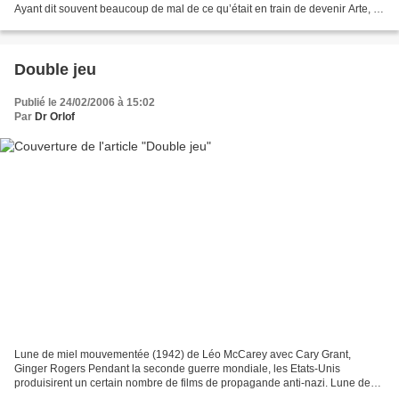
Ayant dit souvent beaucoup de mal de ce qu’était en train de devenir Arte, il
me paraît juste de noter qu’elle...
Double jeu
Publié le 24/02/2006 à 15:02
Par
Dr Orlof
Lune de miel mouvementée (1942) de Léo McCarey avec Cary Grant,
Ginger Rogers Pendant la seconde guerre mondiale, les Etats-Unis
produisirent un certain nombre de films de propagande anti-nazi. Lune de
miel mouvementée s’inscrit dans la lignée de ces...