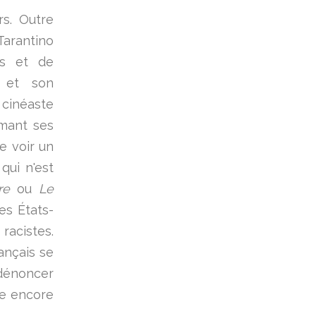
rs. Outre
Tarantino
es et de
) et son
 cinéaste
rmant ses
e voir un
qui n'est
re
ou
Le
des États-
racistes.
ançais se
 dénoncer
le encore