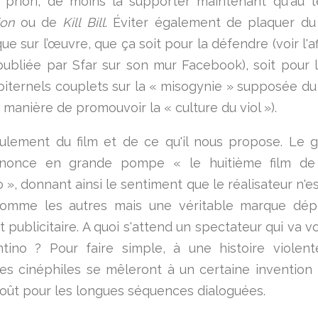
a priori, de moins la supporter maintenant qu'au
ion
ou de
Kill Bill
. Éviter également de plaquer du
ue sur l’œuvre, que ça soit pour la défendre (voir l'a
publiée par Sfar sur son mur Facebook), soit pour l
piternels couplets sur la « misogynie » supposée du
 manière de promouvoir la « culture du viol »).
eulement du film et de ce qu'il nous propose. Le 
nonce en grande pompe « le huitième film de
 », donnant ainsi le sentiment que le réalisateur n'e
 comme les autres mais une véritable marque dép
publicitaire. A quoi s'attend un spectateur qui va vo
tino ? Pour faire simple, à une histoire violen
es cinéphiles se mêleront à un certaine invention 
goût pour les longues séquences dialoguées.