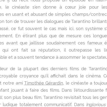
e, le cinéaste s'en donne à cœur joie pour le
es en usant et abusant de simples champs/contrec
on ton de trouver les dialogues de Tarantino brillants
assé, ce fut souvent le cas mais ici, son système s'
ement. En étirant plus que de mesure ces longue
es avant que jaillisse soudainement ces fameux é
 qui ont fait sa réputation, il outrepasse les l
ble et a souvent tendance à assommer le spectateu
eur de la plupart des derniers films de Tarantino
ncroyable croyance qu'il affichait dans le cinéma.
it notre ami
Timothée Gérardin
, le cinéaste a toujo
fant jouant à faire des films. Dans l'étourdissante 
ll
, son plus beau film, Tarantino revisitait tous les g
ir ludique totalement communicatif. Dans
Inglorious