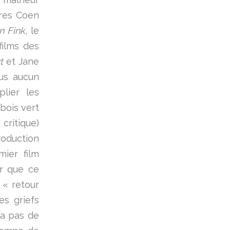
ères Coen
n Fink
, le
films des
t
et Jane
lus aucun
plier les
bois vert
critique)
roduction
ier film
er que ce
 « retour
es griefs
 a pas de