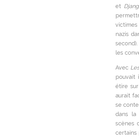
et
Djan
permettr
victimes
nazis da
second). 
les conv
Avec
Les
pouvait 
étire su
aurait f
se conte
dans la
scènes d
certains