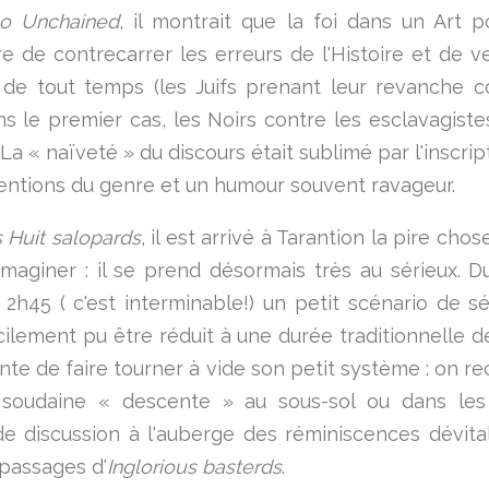
go Unchained
, il montrait que la foi dans un Art po
e de contrecarrer les erreurs de l'Histoire et de v
 de tout temps (les Juifs prenant leur revanche c
ns le premier cas, les Noirs contre les esclavagiste
La « naïveté » du discours était sublimé par l'inscri
entions du genre et un humour souvent ravageur.
 Huit salopards
, il est arrivé à Tarantion la pire chos
imaginer : il se prend désormais très au sérieux. Du
r 2h45 ( c'est interminable!) un petit scénario de sé
acilement pu être réduit à une durée traditionnelle d
nte de faire tourner à vide son petit système : on re
 soudaine « descente » au sous-sol ou dans les
e discussion à l'auberge des réminiscences dévita
 passages d'
Inglorious basterds
.