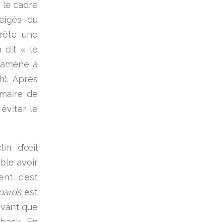
s le cadre
eigés du
rête une
 dit « le
 ramène à
h). Après
 maire de
éviter le
in d’œil
ble avoir
nt, c'est
pards
est
avant que
-back. En