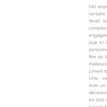
Cet espr
certains
ferait 
complex
engageme
joue ici
personna
film où 
d'ailleu
Limier
) 
Unis : c
Avec un 
découvra
en 2015 
sur ses 