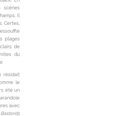
s scènes
hamps. Il
. Certes,
essouffle
s plages
clairs de
imites du
r.
 résidait
 Comme le
urs été un
farandole
enres avec
 Basterds