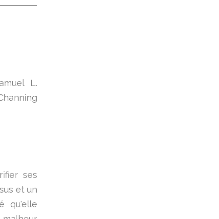
amuel L.
Channing
ifier ses
sus et un
é qu'elle
e malheur