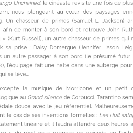
ango Unchained
, le cinéaste revisite une fois de plu
ern, nous plongeant au cœur des paysages enn
. Un chasseur de primes (Samuel L. Jackson) ar
e afin de monter à son bord et retrouve John Ruth
 » (Kurt Russell), un autre chasseur de primes qui
 sa prise : Daisy Domergue (Jennifer Jason Leig
is un autre passager à son bord (le présumé futur
), l'équipage fait une halte dans une auberge pour 
ui se lève...
 excepte la musique de Morricone et un petit cl
logique au
Grand silence
de Corbucci, Tarantino sem
édale douce avec le jeu référentiel. Malheureuseme
t le cas de ses inventions formelles :
Les Huit salo
platement linéaire et il faudra attendre deux heures 
tre 5 du récit nous propose un épisode en flash