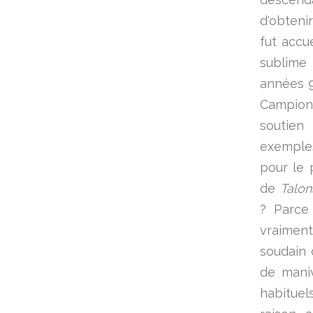
d'obteni
fut accu
sublime
années 9
Campion
soutie
exemples
pour le 
de
Talon
? Parce
vraiment
soudain 
de maniv
habituel