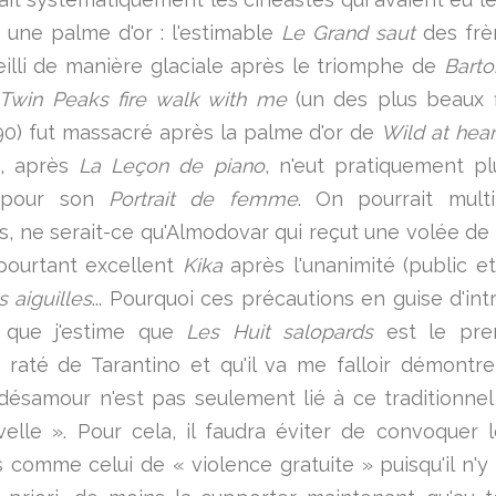
r une palme d'or : l'estimable
Le Grand saut
des fr
eilli de manière glaciale après le triomphe de
Barto
Twin Peaks fire walk with me
(un des plus beaux 
0) fut massacré après la palme d'or de
Wild at hear
, après
La Leçon de piano
, n'eut pratiquement p
n pour son
Portrait de femme
. On pourrait multi
, ne serait-ce qu'Almodovar qui reçut une volée de 
pourtant excellent
Kika
après l'unanimité (public et 
s aiguilles
... Pourquoi ces précautions en guise d'int
 que j'estime que
Les Huit salopards
est le prem
 raté de Tarantino et qu'il va me falloir démontr
désamour n'est pas seulement lié à ce traditionnel
elle ». Pour cela, il faudra éviter de convoquer l
s comme celui de « violence gratuite » puisqu'il n'y