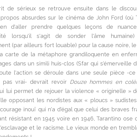
it de sérieux se retrouve ensuite dans le discou
 propos absurdes sur le cinéma de John Ford (où 
bien d'aller prendre quelques leçons de nuanc
ité lorsqu'il s'agit de sonder l'âme humaine
nt (par ailleurs fort louable) pour la cause noire, le
 la carte de la métaphore grandiloquente en enfe
ges dans un simili huis-clos (Sfar qui s'émerveille d
toute l'action se déroule dans une seule pièce -ce 
rs pas vrai- devrait revoir
Douze hommes en colè
qui lui permet de rejouer la violence « originelle » 
elle opposant les nordistes aux « ploucs » sudistes 
courage inouï qui n'a d'égal que celui des braves fr
nt résistant en 1945 voire en 1946, Tarantino ose
l'esclavage et le racisme. Le vieux monde en tremb
fondements !