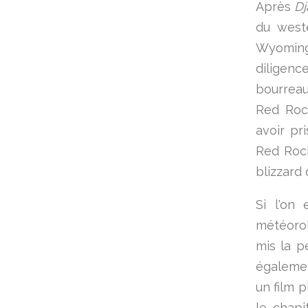
Après
Dj
du west
Wyoming
diligenc
bourreau
Red Rock
avoir pr
Red Rock
blizzard q
Si l'on
météoro
mis la p
égalemen
un film 
le chapi