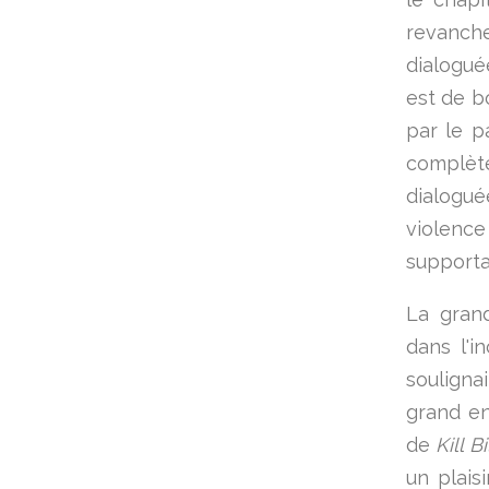
revanch
dialogué
est de b
par le p
complèt
dialogué
violence
supporta
La grand
dans l'i
souligna
grand en
de
Kill Bi
un plais