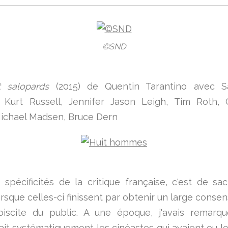
©SND
t salopards
(2015) de Quentin Tarantino avec S
, Kurt Russell, Jennifer Jason Leigh, Tim Roth, 
ichael Madsen, Bruce Dern
spécificités de la critique française, c'est de sacr
orsque celles-ci finissent par obtenir un large consen
biscite du public. A une époque, j'avais remarqu
it systématiquement les cinéastes qui avaient eu l