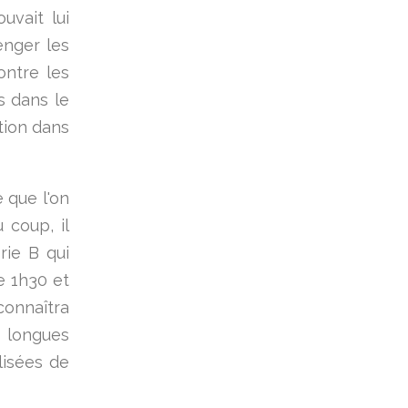
uvait lui
enger les
ontre les
s dans le
ption dans
e que l'on
 coup, il
rie B qui
e 1h30 et
connaîtra
 longues
lisées de