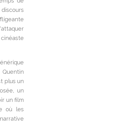
 temps de
 discours
ffligeante
'attaquer
 cinéaste
générique
 Quentin
st plus un
osée, un
ir un film
te où les
narrative