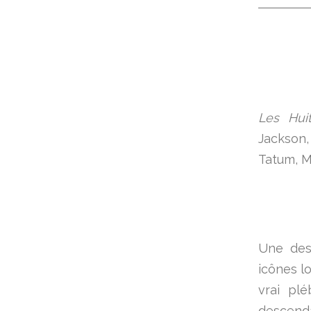
Les Hui
Jackson
Tatum, M
Une des 
icônes l
vrai plé
descenda