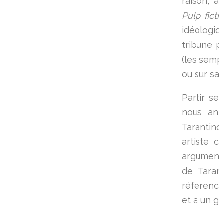
raison, 
Pulp fict
idéologiq
tribune 
(les sem
ou sur sa
Partir s
nous an
Tarantino
artiste
argument 
de Taran
référenc
et à un 