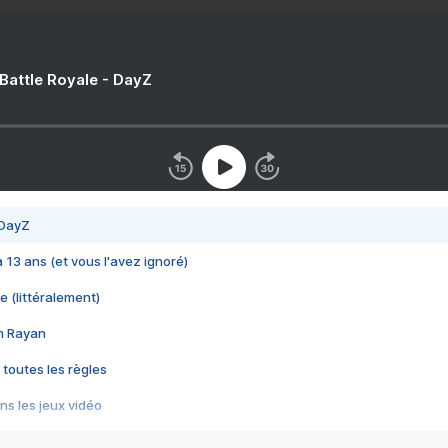
 Battle Royale - DayZ
 DayZ
 a 13 ans (et vous l'avez ignoré)
e (littéralement)
im Rayan
 toutes les règles
s les jeux vidéo
us choquant de Rockstar ? - Le scandale BULLY