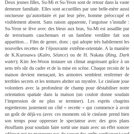
Deux jeunes filles, Su-Mi et Su-Yeon sont de retour dans la vaste
demeure familiale. Elles sont accueillies par une belle-mère aussi
onctueuse qu’autoritaire et par leur père, homme préoccupé et
visiblement absent. Sans raison apparente, l’angoisse s’installe :
Su-Yeon se lève avec des bleus aux bras, Su-Mi est assaillie par
de terrorisants cauchemars et un fantôme verdâtre fait son
apparition… Film de genre, donc ; qui adopte très habilement les
nouvelles recettes de l’épouvante extrême-orientale. A la manière
de K.Kurosawa (
Kaïro
,
Séance
) ou de H. Nakata (
Ring
,
Dark
water
); Kim Jee-Woon instaure un climat angoissant grâce à un
sens très sûr du cadre et de la mise en scène. Chaque recoin de la
maison devient menaçant, les armoires semblent renfermer de
terribles secrets et les tentures abriter un mystère. Le cinéaste joue
volontiers avec la profondeur de champ pour déstabiliser notre
orientation spatiale dans la maison (un couloir donne soudain
l’impression de ne plus se terminer). Les esprits chagrins
regretterons justement un côté « recette » qui commence à avoir
un goût de déjà-vu (avec ces moments où le cinéaste prend bien
son temps pour oppresser le spectateur avec des gros plans
étouffants pour soudain faire sortir une main avec un effet sonore
adéquat qui ne manquera pas de causer des arrêts cardiaques) sauf