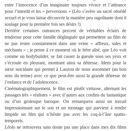
entre l’innocence d’un imaginaire toujours vivace et l’attirance
pour l’interdit et les « perversions » (Léo s’avère un sacré obsédé
sexuel et je vous laisse découvrir la manière peu ragoûtante dont il
soulage pour la première fois ses désirs !).
Derrière certaines outrances percent de véritables éclairs de
tendresse pour cette famille déglinguée qui permettent au film de
ne pas rester constamment dans une veine « affreux, sales et
méchants » ; je pense à ce moment où le frère aîné, que Léo voit
comme un bodybuilder, se fait casser la gueule sous ses yeux et
s’écroule en pleurant, montrant ainsi sa détresse. Idem pour la
sœur suicidaire qui permet à Lauzon de nous assommer (au bon
sens du terme) avec ce que peut-être aussi la grande détresse de
l’enfance et de l’adolescence.
Cinématographiquement, le film est plutôt virtuose, alternant les
passages très « réalistes » avec d’autres aux confins du fantastique
ou d’un grotesque baroque. On remarquera aussi un travail
impressionnant sur le son et un montage qui parvient à rendre
limpide un film qui n’hésite pas avec les coq-à-l’âne spatio-
temporels.
Léolo
ne retrouvera sans doute pas une place dans mes dix films