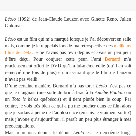
Léolo
(1992) de Jean-Claude Lauzon avec Ginette Reno, Julien
Guiomar
Léolo
est un film qui m’a marqué lorsque je l’ai découvert en salle
mais, comme je le rappelais lors de ma rétrospective des
meilleurs
films de 1992
, je ne l’avais pas revu depuis et avais un peu peur
d’être déçu. Pour conjurer cette peur, l’ami
Bernard
m’a
gracieusement offert le DVD qu’il a lui-même édité (qu’il en soit
remercié une fois de plus) en m’assurant que le film de Lauzon
n’avait pas vieilli.
D’une certaine manière, Bernard n’a pas tort :
Léolo
n’est pas ce
que je craignais (une sorte de bric-à-brac à la
Amélie Poulain
ou
un
Toto le héros
québécois) et il tient plutôt bien le coup. Par
contre, je vois très bien ce qui a pu me toucher dans ce film alors
que je sortais à peine de l’adolescence (en suis-je vraiment sorti ?)
mais j’avoue qu’aujourd’hui, il paraît un peu plus étranger à mes
préoccupations.
Mais reprenons depuis le début.
Léolo
est le deuxième long-