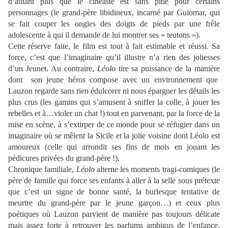
d’autant plus que le cinéaste est sans pitié pour certains
personnages (le grand-père libidineux, incarné par Guiomar, qui
se fait couper les ongles des doigts de pieds par une frêle
adolescente à qui il demande de lui montrer ses « teutons »).
Cette réserve faite, le film est tout à fait estimable et réussi. Sa
force, c’est que l’imaginaire qu’il illustre n’a rien des joliesses
d’un Jeunet. Au contraire,
Léolo
tire sa puissance de la manière
dont
son jeune héros compose avec un environnement que
Lauzon regarde sans rien édulcorer ni nous épargner les détails les
plus crus (les gamins qui s’amusent à sniffer la colle, à jouer les
rebelles et à…violer un chat !) tout en parvenant, par la force de la
mise en scène, à s’extirper de ce monde pour se réfugier dans un
imaginaire où se mêlent la Sicile et la jolie voisine dont Léolo est
amoureux (celle qui arrondit ses fins de mois en jouant les
pédicures privées du grand-père !).
Chronique familiale,
Léolo
alterne les moments tragi-comiques (le
père de famille qui force ses enfants à aller à la selle sous prétexte
que c’est un signe de bonne santé, la burlesque tentative de
meurtre du grand-père par le jeune garçon…) et ceux plus
poétiques où Lauzon parvient de manière pas toujours délicate
mais assez forte à retrouver les parfums ambigus de l’enfance,