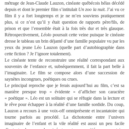
métrage de Jean-Claude Lauzon, cinéaste québécois hélas décédé
depuis et dont le premier film s’intitulait
Un zoo la nuit
. J’ai vu ce
film il y a fort longtemps et je ne m’en souviens pratiquement
plus, si ce n’est qu’il y était question de rapports père/fils, de
prison et que l’ensemble était à la fois très dur et très glauque.
Rétrospectivement,
Léolo
poursuit cette veine puisque le cinéaste
dresse le tableau un brin déjanté d’une famille populaire vu par les
yeux du jeune Léo Lauzon (quelle part d’autobiographie dans
cette fiction ? Je l’ignore totalement).
Le cinéaste tente de reconstruire une réalité correspondant aux
souvenirs de l’enfance et, subséquemment, il fait la part belle à
l’imaginaire. Le film se compose alors d’une succession de
saynètes incongrues, poétiques ou crues.
Le principal reproche que je ferais aujourd’hui au film, c’est sa
manière presque trop « évidente » d’afficher son caractère
« poétique ». Léo est un solitaire qui se réfugie dans la lecture et
le rêve pour échapper à la réalité d’une famille sordide. Du coup,
Lauzon a recours à une voix-off omniprésente et incantatoire qui
tourne parfois au procédé. La dichotomie entre l’univers
imaginaire de l’enfant et la vile réalité est aussi un peu facile