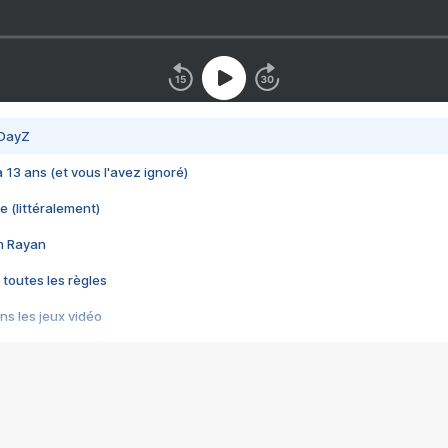
 DayZ
 a 13 ans (et vous l'avez ignoré)
e (littéralement)
im Rayan
 toutes les règles
s les jeux vidéo
us choquant de Rockstar ? - Le scandale BULLY
e plus moche de Steam
du RÊVE tourne au CAUCHEMAR