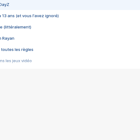
 DayZ
 a 13 ans (et vous l'avez ignoré)
e (littéralement)
im Rayan
 toutes les règles
s les jeux vidéo
us choquant de Rockstar ? - Le scandale BULLY
e plus moche de Steam
du RÊVE tourne au CAUCHEMAR
pendant 8 heures
it… à tort
umiliés par un jeu vidéo
ire - Final Fantasy 8