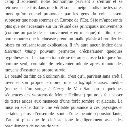
camp d’isolement, notre bonhomme parvient à s’enfuir et se
retrouve cette fois dans une forêt sous la neige tandis que les rares
mots qu’on entend prononcer par les gens du coin laissent
supposer que nous sommes en Europe de l’Est. Si je m’appesantis
plus que de nécessaire sur un résumé des principaux mouvements
(comme on parle de « mouvement » en musique) du film, c’est
pour montrer que le cinéaste prend un malin plaisir à brouiller les
pistes en refusant toute explication. Il n’y aura aucun indice dans
Essential killing
pouvant permettre d’échafauder quelques
hypothèses sur l’action en train de se dérouler. Juste la traque d’un
homme seul, contraint de réinventer minute après minute des
moyens d’assurer sa propre survie.
La beauté du film de Skolimovski, c’est qu’il parvient sans arrêt à
inventer son propre territoire, une cartographie assez inédite
(même si l’on songe à
Gerry
de Van Sant ou à quelques
séquences des westerns de Monte Hellman) qui nous fait passer
de terres arides aux menaces d’une forêt sombre et glaciale. La
mise en scène donne une véritable puissance à ces paysages et
certains plans d’ensemble sont d’une beauté époustouflante,
d’autant plus que le cinéaste joue intelligemment avec des
basculements de points de vue.