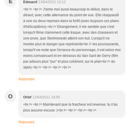
E
Edouard
13/04/2011 13:12
<br /> <br /> J'aime moi aussi beaucoup le début, dans le
désert, avec cette alternance du point de vue. Elle réapparaît
à une ou deux reprises dans la forêt (avec toujours ces plans
d'hélicoptères).<br /> Etrangement, il me semble que c'est
lorsqu'il filme clairement cette traque, avec des chasseurs et
une proie, que Skolimowski atteint son but. Lorsqu'il ne
montre plus le danger que représente<br /> les poursuivants,
lorsqu'il ne reste que l'errance du personnage, il est selon moi
moins convaincant et en-dessous du Van Sant de Gerry (film
par ailleurs plus "pur" et plus cohérent, sur le plan<br /> du
style).<br /> <br /> <br /> <br />
Répondre
O
Orlof
12/04/2011 19:56
<br /> <br /> Maintenant que la fraicheur est revenue, tu n'as
plus aucune excuse :)<br /> <br /> <br /> <br />
Répondre