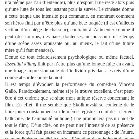
n’a même pas l’air d’entendre), plus d’espoir. Il ne reste alors plus
qu’une lutte de tous les instants pour la survie. Le cinéaste donne
à cette traque une intensité peu commune, en montrant comment
son héros finit par n’être plus qu’une bête traquée (il est d’ailleurs
victime d’un piège de chasseur), contraint à s’alimenter comme il
peut (des fourmis, des baies douteuses, un poisson cru le temps
d’une scène assez amusante ou, au mieux, le lait d’une future
mère qu’il faut menacer).
Dénué de tout éclaircissement psychologique ou même factuel,
Essential killing
finit par n’être plus qu’une longue fuite en avant,
une image impressionnante de l’individu pris dans les rets d’une
course absurde contre la mort.
Il est temps d’évoquer la performance du comédien Vincent
Gallo. Paradoxalement, même si je le trouve excellent, c’est peut-
être à cet endroit que se situe mon unique réserve concernant le
film. En effet, il me semble que Skolimovski se contente de le
faire jouer constamment sur le même registre : celui de la terreur
halluciné, de l’animalité mutique (il ne prononcera pas un mot de
tout le film). D’un côté, on ne peut nier l’intensité de sa présence
et la force qu’il fait passer en incarnant ce personnage ; de l’autre,
ce monolithisme empêche parfois l’émotion de poindre et de nous