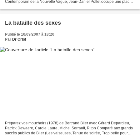
Contemporain de la Nouvelle Vague, Jean-Daniel Pollet occupe une place
singulière au sein de l’histoire du cinéma...
La bataille des sexes
Publié le 10/09/2007 à 18:20
Par
Dr Orlof
Préparez vos mouchoirs (1978) de Bertrand Blier avec Gérard Depardieu,
Patrick Dewaere, Carole Laure, Michel Serrault, Riton Comparé aux grands
succès publics de Blier (Les valseuses, Tenue de soirée, Trop belle pour
toi…), Préparez vos mouchoirs est...