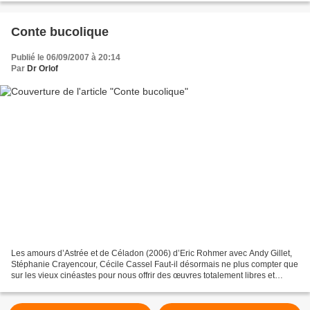
Conte bucolique
Publié le 06/09/2007 à 20:14
Par
Dr Orlof
Les amours d’Astrée et de Céladon (2006) d’Eric Rohmer avec Andy Gillet,
Stéphanie Crayencour, Cécile Cassel Faut-il désormais ne plus compter que
sur les vieux cinéastes pour nous offrir des œuvres totalement libres et
intemporelles ? Au vue de ce que...