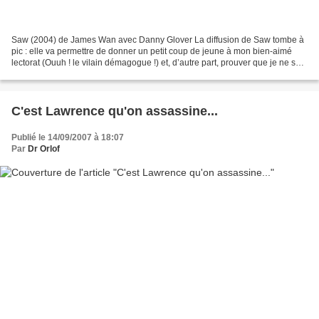
Saw (2004) de James Wan avec Danny Glover La diffusion de Saw tombe à
pic : elle va permettre de donner un petit coup de jeune à mon bien-aimé
lectorat (Ouuh ! le vilain démagogue !) et, d’autre part, prouver que je ne suis
pas seulement un adepte de...
C'est Lawrence qu'on assassine...
Publié le 14/09/2007 à 18:07
Par
Dr Orlof