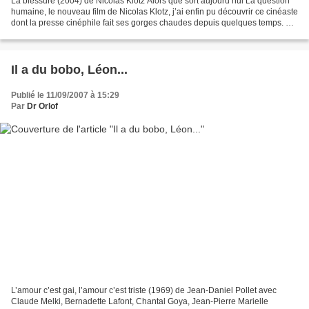
La blessure (2004) de Nicolas Klotz Alors que sort aujourd’hui La question
humaine, le nouveau film de Nicolas Klotz, j’ai enfin pu découvrir ce cinéaste
dont la presse cinéphile fait ses gorges chaudes depuis quelques temps. La
blessure suit le quotidien...
Il a du bobo, Léon...
Publié le 11/09/2007 à 15:29
Par
Dr Orlof
L’amour c’est gai, l’amour c’est triste (1969) de Jean-Daniel Pollet avec
Claude Melki, Bernadette Lafont, Chantal Goya, Jean-Pierre Marielle