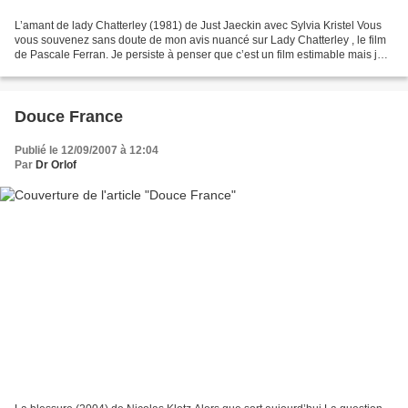
L’amant de lady Chatterley (1981) de Just Jaeckin avec Sylvia Kristel Vous
vous souvenez sans doute de mon avis nuancé sur Lady Chatterley , le film
de Pascale Ferran. Je persiste à penser que c’est un film estimable mais je
n’arrive toujours pas à comprendre...
Douce France
Publié le 12/09/2007 à 12:04
Par
Dr Orlof