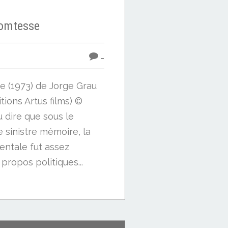
omtesse
…
 (1973) de Jorge Grau
tions Artus films) ©
u dire que sous le
 sinistre mémoire, la
ntale fut assez
propos politiques...