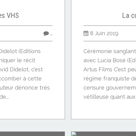
es VHS
La c
…
8 Juin 2019
idelot (Editions
Cérémonie sanglante
iquer le récit
avec Lucia Bosé (Edi
id Didelot, c’est
Artus Films C’est pe
uccomber à cette
régime franquiste de
’auteur dénonce très
censure gouverneme
e...
vétilleuse quant aux 