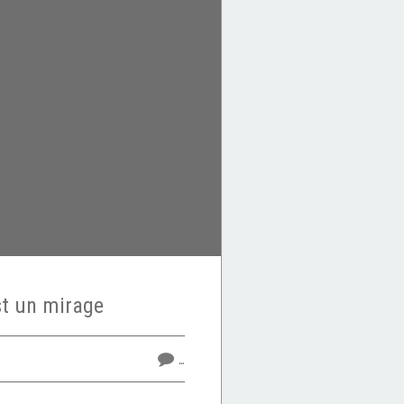
st un mirage
…