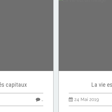
és capitaux
La vie e
…
24 Mai 2019