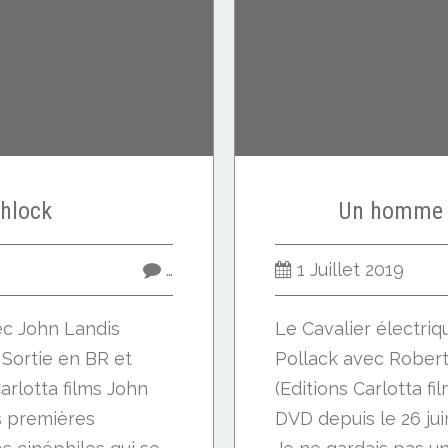
hlock
Un homme 
…
1 Juillet 2019
ec John Landis
Le Cavalier électri
) Sortie en BR et
Pollack avec Rober
Carlotta films John
(Editions Carlotta fi
es premières
DVD depuis le 26 jui