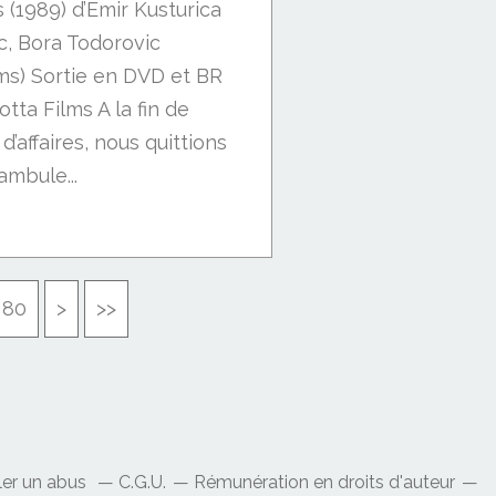
 (1989) d’Emir Kusturica
, Bora Todorovic
ilms) Sortie en DVD et BR
tta Films A la fin de
’affaires, nous quittions
ambule...
90
100
200
300
80
>
>>
ler un abus
C.G.U.
Rémunération en droits d'auteur