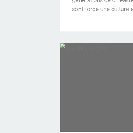
générations de cinéaste
sont forgé une culture e
Nouveautés DVD