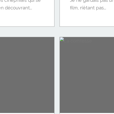
s cinéphiles qui se
Je ne gardais pas u
n découvrant...
film, n’étant pas...