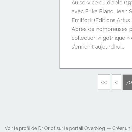
Au service du diable (1
avec Erika Blanc, Jean S
Emilfork (Editions Artus
Après de nombreuses pép
collection « gothique » 
s’enrichit aujourd’hui...
10
20
30
40
50
60
<<
<
70
Voir le profil de
Dr Orlof
sur le portail Overblog
Créer un 