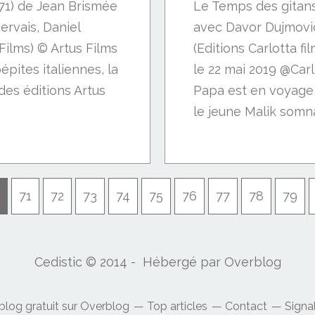
971) de Jean Brismée
Le Temps des gitans
ervais, Daniel
avec Davor Dujmovic
 Films) © Artus Films
(Editions Carlotta f
ites italiennes, la
le 22 mai 2019 @Carlo
des éditions Artus
Papa est en voyage d
le jeune Malik somn
71
72
73
74
75
76
77
78
79
Cedistic © 2014 - Hébergé par
Overblog
blog gratuit sur Overblog
Top articles
Contact
Signa