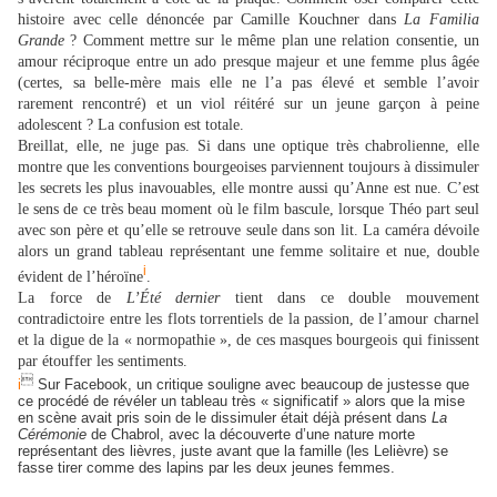
histoire avec celle dénoncée par Camille Kouchner dans
La Familia
Grande
? Comment mettre sur le même plan une relation consentie, un
amour réciproque entre un ado presque majeur et une femme plus âgée
(certes, sa belle-mère mais elle ne l’a pas élevé et semble l’avoir
rarement rencontré) et un viol réitéré sur un jeune garçon à peine
adolescent ? La confusion est totale.
Breillat, elle, ne juge pas. Si dans une optique très chabrolienne, elle
montre que les conventions bourgeoises parviennent toujours à dissimuler
les secrets les plus inavouables, elle montre aussi qu’Anne est nue. C’est
le sens de ce très beau moment où le film bascule, lorsque Théo part seul
avec son père et qu’elle se retrouve seule dans son lit. La caméra dévoile
alors un grand tableau représentant une femme solitaire et nue, double
i
évident de l’héroïne
.
La force de
L’Été dernier
tient dans ce double mouvement
contradictoire entre les flots torrentiels de la passion, de l’amour charnel
et la digue de la « normopathie », de ces masques bourgeois qui finissent
par étouffer les sentiments.

i
Sur Facebook, un critique souligne avec beaucoup de justesse que
ce procédé de révéler un tableau très « significatif » alors que la mise
en scène avait pris soin de le dissimuler était déjà présent dans
La
Cérémonie
de Chabrol, avec la découverte d’une nature morte
représentant des lièvres, juste avant que la famille (les Lelièvre) se
fasse tirer comme des lapins par les deux jeunes femmes.