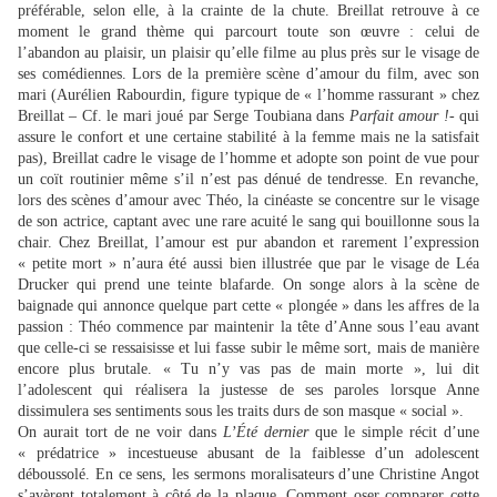
préférable, selon elle, à la crainte de la chute. Breillat retrouve à ce
moment le grand thème qui parcourt toute son œuvre : celui de
l’abandon au plaisir, un plaisir qu’elle filme au plus près sur le visage de
ses comédiennes. Lors de la première scène d’amour du film, avec son
mari (Aurélien Rabourdin, figure typique de « l’homme rassurant » chez
Breillat – Cf. le mari joué par Serge Toubiana dans
Parfait amour !
- qui
assure le confort et une certaine stabilité à la femme mais ne la satisfait
pas), Breillat cadre le visage de l’homme et adopte son point de vue pour
un coït routinier même s’il n’est pas dénué de tendresse. En revanche,
lors des scènes d’amour avec Théo, la cinéaste se concentre sur le visage
de son actrice, captant avec une rare acuité le sang qui bouillonne sous la
chair. Chez Breillat, l’amour est pur abandon et rarement l’expression
« petite mort » n’aura été aussi bien illustrée que par le visage de Léa
Drucker qui prend une teinte blafarde. On songe alors à la scène de
baignade qui annonce quelque part cette « plongée » dans les affres de la
passion : Théo commence par maintenir la tête d’Anne sous l’eau avant
que celle-ci se ressaisisse et lui fasse subir le même sort, mais de manière
encore plus brutale. « Tu n’y vas pas de main morte », lui dit
l’adolescent qui réalisera la justesse de ses paroles lorsque Anne
dissimulera ses sentiments sous les traits durs de son masque « social ».
On aurait tort de ne voir dans
L’Été dernier
que le simple récit d’une
« prédatrice » incestueuse abusant de la faiblesse d’un adolescent
déboussolé. En ce sens, les sermons moralisateurs d’une Christine Angot
s’avèrent totalement à côté de la plaque. Comment oser comparer cette