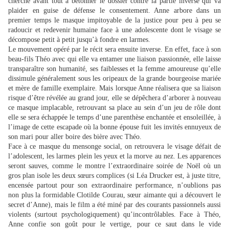
cherche avant tout à bétonner le dossier contre la partie inverse qui va
plaider en guise de défense le consentement. Anne arbore dans un
premier temps le masque impitoyable de la justice pour peu à peu se
radoucir et redevenir humaine face à une adolescente dont le visage se
décompose petit à petit jusqu’à fondre en larmes.
Le mouvement opéré par le récit sera ensuite inverse. En effet, face à son
beau-fils Théo avec qui elle va entamer une liaison passionnée, elle laisse
transparaître son humanité, ses faiblesses et la femme amoureuse qu’elle
dissimule généralement sous les oripeaux de la grande bourgeoise mariée
et mère de famille exemplaire. Mais lorsque Anne réalisera que sa liaison
risque d’être révélée au grand jour, elle se dépêchera d’arborer à nouveau
ce masque implacable, retrouvant sa place au sein d’un jeu de rôle dont
elle se sera échappée le temps d’une parenthèse enchantée et ensoleillée, à
l’image de cette escapade où la bonne épouse fuit les invités ennuyeux de
son mari pour aller boire des bière avec Théo.
Face à ce masque du mensonge social, on retrouvera le visage défait de
l’adolescent, les larmes plein les yeux et la morve au nez. Les apparences
seront sauves, comme le montre l’extraordinaire soirée de Noël où un
gros plan isole les deux sœurs complices (si Léa Drucker est, à juste titre,
encensée partout pour son extraordinaire performance, n’oublions pas
non plus la formidable Clotilde Courau, sœur aimante qui a découvert le
secret d’Anne), mais le film a été miné par des courants passionnels aussi
violents (surtout psychologiquement) qu’incontrôlables. Face à Théo,
Anne confie son goût pour le vertige, pour ce saut dans le vide