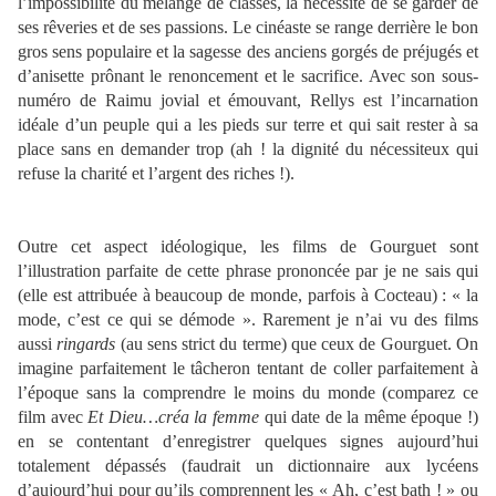
l’impossibilité du mélange de classes, la nécessité de se garder de
ses rêveries et de ses passions. Le cinéaste se range derrière le bon
gros sens populaire et la sagesse des anciens gorgés de préjugés et
d’anisette prônant le renoncement et le sacrifice. Avec son sous-
numéro de Raimu jovial et émouvant, Rellys est l’incarnation
idéale d’un peuple qui a les pieds sur terre et qui sait rester à sa
place sans en demander trop (ah ! la dignité du nécessiteux qui
refuse la charité et l’argent des riches !).
Outre cet aspect idéologique, les films de Gourguet sont
l’illustration parfaite de cette phrase prononcée par je ne sais qui
(elle est attribuée à beaucoup de monde, parfois à Cocteau) : « la
mode, c’est ce qui se démode ». Rarement je n’ai vu des films
aussi
ringards
(au sens strict du terme) que ceux de Gourguet. On
imagine parfaitement le tâcheron tentant de coller parfaitement à
l’époque sans la comprendre le moins du monde (comparez ce
film avec
Et Dieu…créa la femme
qui date de la même époque !)
en se contentant d’enregistrer quelques signes aujourd’hui
totalement dépassés (faudrait un dictionnaire aux lycéens
d’aujourd’hui pour qu’ils comprennent les « Ah, c’est bath ! » ou