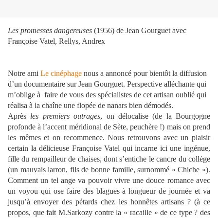
Les promesses dangereuses
(1956) de Jean Gourguet avec
Françoise Vatel, Rellys, Andrex
Notre ami
Le cinéphage
nous a annoncé pour bientôt la diffusion
d’un documentaire sur Jean Gourguet. Perspective alléchante qui
m’oblige à
faire de vous des spécialistes de cet artisan oublié qui
réalisa à la chaîne une flopée de nanars bien démodés.
Après
les premiers outrages
, on délocalise (de la Bourgogne
profonde à l’accent méridional de Sète, peuchère !) mais on prend
les mêmes et on recommence. Nous retrouvons avec un plaisir
certain la délicieuse Françoise Vatel qui incarne ici une ingénue,
fille du rempailleur de chaises, dont s’entiche le cancre du collège
(un mauvais larron, fils de bonne famille, surnommé « Chiche »).
Comment un tel ange va pouvoir vivre une douce romance avec
un voyou qui ose faire des blagues à longueur de journée et va
jusqu’à envoyer des pétards chez les honnêtes artisans ? (à ce
propos, que fait M.Sarkozy contre la « racaille » de ce type ? des