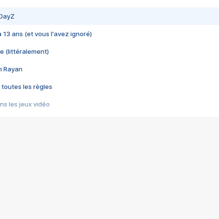
 DayZ
 a 13 ans (et vous l'avez ignoré)
e (littéralement)
im Rayan
 toutes les règles
s les jeux vidéo
us choquant de Rockstar ? - Le scandale BULLY
e plus moche de Steam
du RÊVE tourne au CAUCHEMAR
pendant 8 heures
it… à tort
umiliés par un jeu vidéo