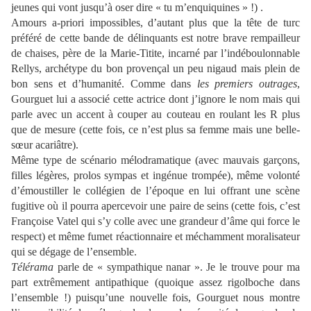
jeunes qui vont jusqu’à oser dire « tu m’enquiquines » !) .
Amours a-priori impossibles, d’autant plus que la tête de turc
préféré de cette bande de délinquants est notre brave rempailleur
de chaises, père de la Marie-Titite, incarné par l’indéboulonnable
Rellys, archétype du bon provençal un peu nigaud mais plein de
bon sens et d’humanité. Comme dans
les premiers outrages
,
Gourguet lui a associé cette actrice dont j’ignore le nom mais qui
parle avec un accent à couper au couteau en roulant les R plus
que de mesure (cette fois, ce n’est plus sa femme mais une belle-
sœur acariâtre).
Même type de scénario mélodramatique (avec mauvais garçons,
filles légères, prolos sympas et ingénue trompée), même volonté
d’émoustiller le collégien de l’époque en lui offrant une scène
fugitive où il pourra apercevoir une paire de seins (cette fois, c’est
Françoise Vatel qui s’y colle avec une grandeur d’âme qui force le
respect) et même fumet réactionnaire et méchamment moralisateur
qui se dégage de l’ensemble.
Télérama
parle de « sympathique nanar ». Je le trouve pour ma
part extrêmement antipathique (quoique assez rigolboche dans
l’ensemble !) puisqu’une nouvelle fois, Gourguet nous montre