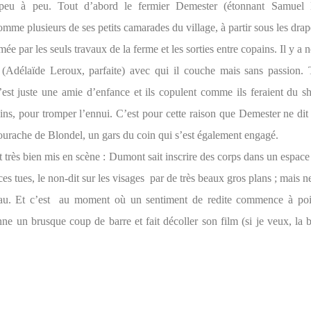
e peu à peu. Tout d’abord le fermier Demester (étonnant Samuel 
omme plusieurs de ses petits camarades du village, à partir sous les dra
ée par les seuls travaux de la ferme et les sorties entre copains. Il y a
 (Adélaïde Leroux, parfaite) avec qui il couche mais sans passion. 
c’est juste une amie d’enfance et ils copulent comme ils feraient du s
dins, pour tromper l’ennui. C’est pour cette raison que Demester ne dit
urache de Blondel, un gars du coin qui s’est également engagé.
t très bien mis en scène : Dumont sait inscrire des corps dans un espace
ces tues, le non-dit sur les visages
par de très beaux gros plans ; mais 
u. Et c’est
au moment où un sentiment de redite commence à poi
ne un brusque coup de barre et fait décoller son film (si je veux, la b