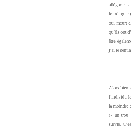
allégorie, 
lourdingue 
qui meurt da
qu’ils ont d
être égaleme
j’ai le sent
Alors bien 
l’individu l
la moindre c
(« un trou,
survie. C’e