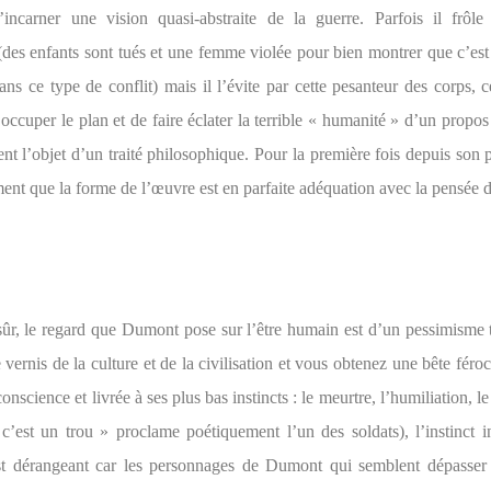
d’incarner une vision quasi-abstraite de la guerre. Parfois il frôl
(des enfants sont tués et une femme violée pour bien montrer que c’est
ns ce type de conflit) mais il l’évite par cette pesanteur des corps, 
’occuper le plan et de faire éclater la terrible « humanité » d’un propos
nt l’objet d’un traité philosophique. Pour la première fois depuis son 
iment que la forme de l’œuvre est en parfaite adéquation avec la pensée d
sûr, le regard que Dumont pose sur l’être humain est d’un pessimisme t
e vernis de la culture et de la civilisation et vous obtenez une bête fér
onscience et livrée à ses plus bas instincts : le meurtre, l’humiliation, l
 c’est un trou » proclame poétiquement l’un des soldats), l’instinct i
st dérangeant car les personnages de Dumont qui semblent dépasser