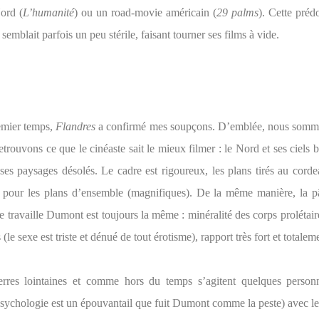
ord (
L’humanité
) ou un road-movie américain (
29 palms
). Cette pré
semblait parfois un peu stérile, faisant tourner ses films à vide.
emier temps,
Flandres
a confirmé mes soupçons. D’emblée, nous somme
etrouvons ce que le cinéaste sait le mieux filmer : le Nord et ses ciels b
ses paysages désolés. Le cadre est rigoureux, les plans tirés au cord
n pour les plans d’ensemble (magnifiques). De la même manière, la 
e travaille Dumont est toujours la même : minéralité des corps prolétair
 (le sexe est triste et dénué de tout érotisme), rapport très fort et totale
rres lointaines et comme hors du temps s’agitent quelques person
 psychologie est un épouvantail que fuit Dumont comme la peste) avec le