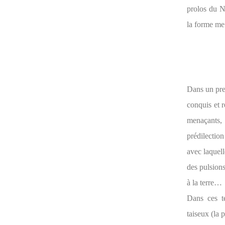
prolos du N
la forme me 
Dans un pr
conquis et r
menaçants, 
prédilectio
avec laquell
des pulsions
à la terre…
Dans ces te
taiseux (la