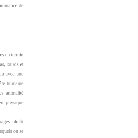
dominance de
s en terrain
as, lourds et
eau avec une
pâte humaine
es, animalité
ment physique
nages plutôt
squels on se