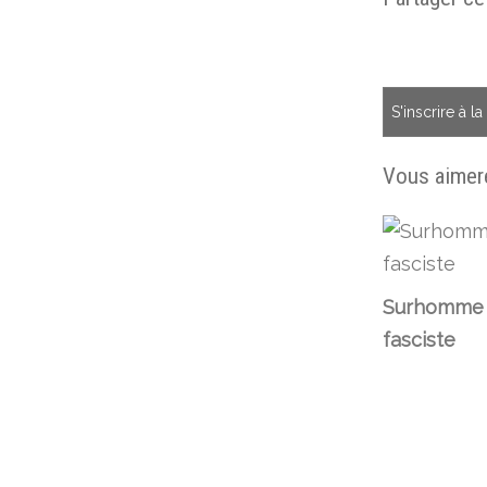
S'inscrire à l
Vous aimere
Surhomme
fasciste