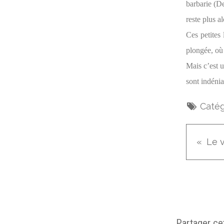
barbarie (De
reste plus a
Ces petites
plongée, où 
Mais c’est u
sont indéni
Catég
Le 
Partager cet