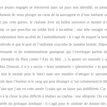
os jeunes engagés se retrouvent dans un pays non identifié, en plei
Dumont de nous plonger au cœur de la sauvagerie et d’une barbarie 
pas cette guerre, le cinéaste livre un brûlot universel et montre d
ante ce que peut-être un soldat livré à lui-même : une bête enragée e
idemment bien au-delà de l’antimilitarisme : il s’agit de traquer la besti
ndividu et que le port de l’uniforme exacerbe de manière brutale. Dépou
triotards et du sentimentalisme gnangnan qui l’enveloppe parfois (
e triomphe du Bien contre l’Axe du Mal…), la guerre est ramenée à s
Chez Dumont, il n’y a aucun « bons sentiments » (pleurnicher « la guer
, tout le monde peut le faire) mais une manière d’attraper le spectate
roin dans l’horreur et le sang qui peut déranger (c’est certainement le fi
’aise que j’aie vu cette année !) mais qui ne laisse pas indifférent. Car 
 à la chose la plus difficile à réaliser au cinéma : une allégorie. On 
térêt du prologue nordique : il s’agit pour le cinéaste de donner des