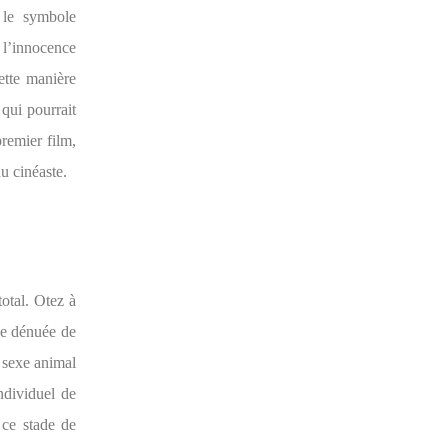
e le symbole
 l’innocence
cette manière
 qui pourrait
premier film,
u cinéaste.
otal. Otez à
oce dénuée de
e sexe animal
ndividuel de
 ce stade de