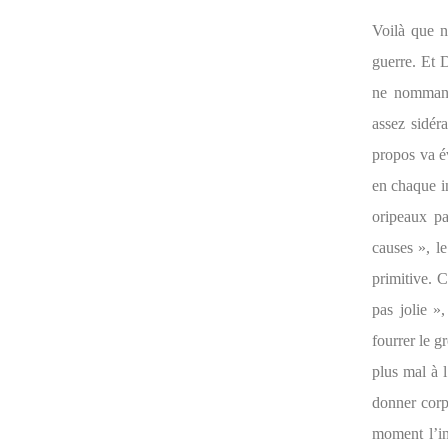
Voilà que n
guerre. Et 
ne nommant 
assez sidér
propos va év
en chaque i
oripeaux pa
causes », l
primitive. 
pas jolie »
fourrer le g
plus mal à l
donner corps
moment l’in