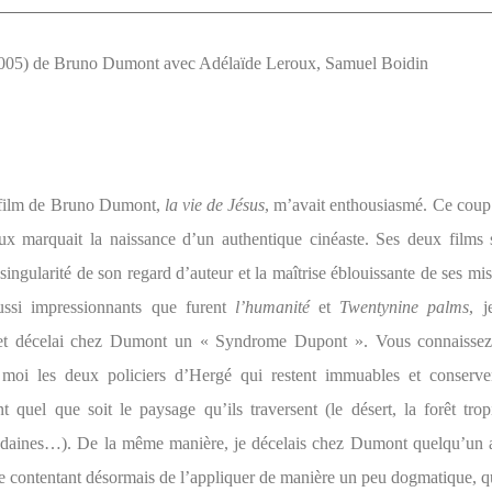
005) de Bruno Dumont avec Adélaïde Leroux, Samuel Boidin
 film de Bruno Dumont,
la vie de Jésus
, m’avait enthousiasmé. Ce coup 
ux marquait la naissance d’un authentique cinéaste. Ses deux films 
singularité de son regard d’auteur et la maîtrise éblouissante de ses mi
ussi impressionnants que furent
l’humanité
et
Twentynine palms
, 
et décelai chez Dumont un « Syndrome Dupont ». Vous connaissez
moi les deux policiers d’Hergé qui restent immuables et conserv
t quel que soit le paysage qu’ils traversent (le désert, la forêt trop
daines…). De la même manière, je décelais chez Dumont quelqu’un 
se contentant désormais de l’appliquer de manière un peu dogmatique, qu