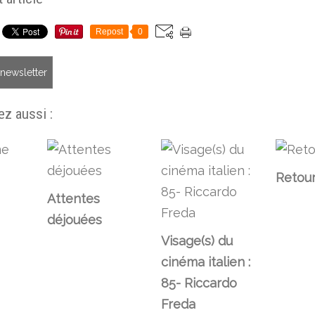
Repost
0
a newsletter
z aussi :
Retour
Attentes
déjouées
Visage(s) du
cinéma italien :
85- Riccardo
Freda