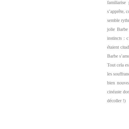
familiaris
s’apprête, c
semble rythm
jolie Barbe
instincts : 
étaient cita
Barbe s’amo
Tout cela es
les souffran
bien nouvea
cinéaste don
décoller !)