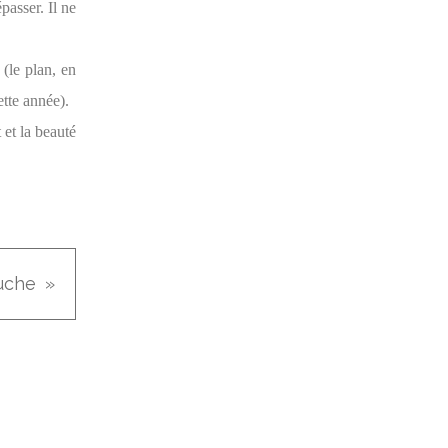
passer. Il ne
(le plan, en
ette année).
 et la beauté
uche