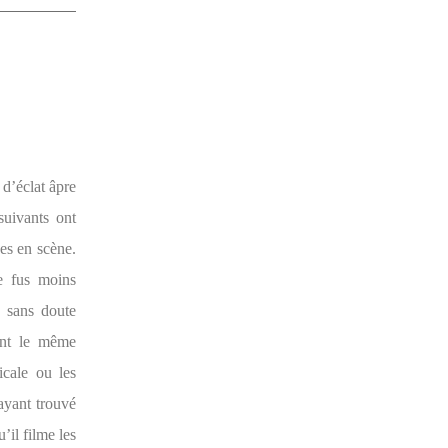
d’éclat âpre
suivants ont
ses en scène.
je fus moins
 sans doute
ent le même
icale ou les
ayant trouvé
’il filme les