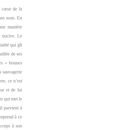
n cœur de la
sans nom. En
’une manière
t nocive. Le
alité qui gît
illée de ses
les « bonnes
a sauvagerie
re, ce n’est
ur et de lui
lm qui met le
il parvient à
comprend à ce
 corps à son