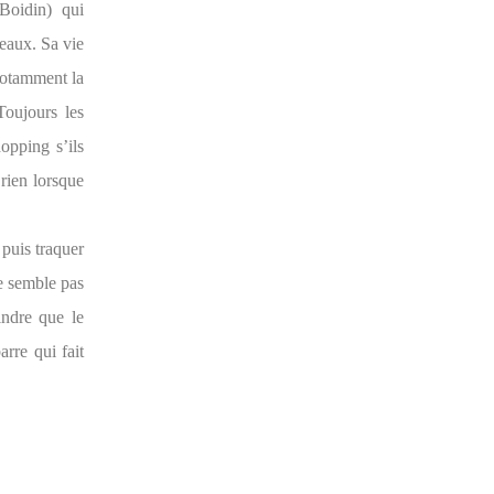
Boidin) qui
peaux. Sa vie
 notamment la
Toujours les
hopping s’ils
 rien lorsque
 puis traquer
ne semble pas
ndre que le
arre qui fait